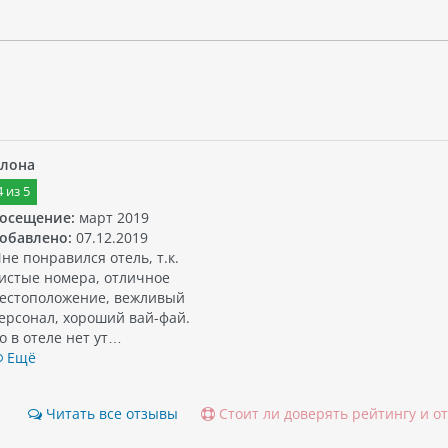
лона
4
из
5
осещение:
март 2019
обавлено:
07.12.2019
не понравился отель, т.к.
истые номера, отличное
естоположение, вежливый
ерсонал, хороший вай-фай.
о в отеле нет ут…
Ещё
Читать все отзывы
Стоит ли доверять рейтингу и о