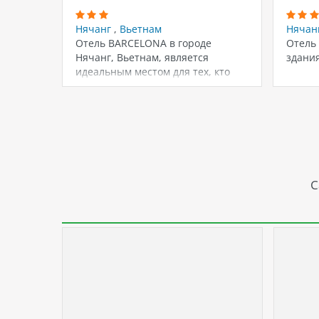
Нячанг
,
Вьетнам
Нячан
Отель BARCELONA в городе
Отель 
Нячанг, Вьетнам, является
здания
идеальным местом для тех, кто
хочет отдохнуть в…
С