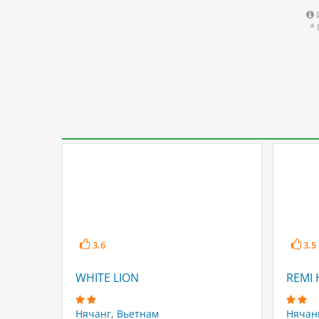
*
3.6
3.5
WHITE LION
REMI
Нячанг
,
Вьетнам
Нячан