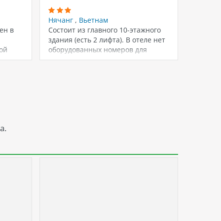
Нячанг
,
Вьетнам
Нячан
ен в
Состоит из главного 10-этажного
Отель б
здания (есть 2 лифта). В отеле нет
20 номе
ой
оборудованных номеров для
При зае
…
гостей…
а.