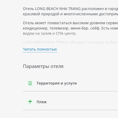
Отель LONG BEACH NHA TRANG расположен в городе
красивой природой и многочисленными достопри
Отель может похвастаться высоким уровнем сервис
кондиционер, телевизор, мини-бар, сейф. Есть но
видом на залив и СПА-центр.
LONG BEACH NHA TRANG обладает широким выбором
европейской кухни, а также насладиться коктейлем 
Читать полностью
В отеле также есть детская игровая комната и услу
Trang.
Параметры отеля
Нячанг знаменит своими
пляжами Long Beach
- это
Также город славится красивыми храмами, музеями
посетить рынки и магазины.
Территория и услуги
В целом, отель LONG BEACH NHA TRANG - отличный 
разнообразием развлечений.
Пляж