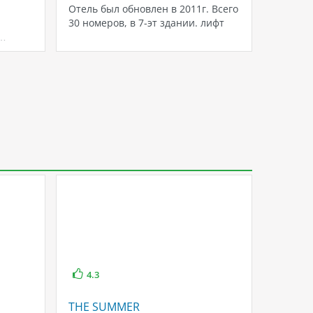
Отель был обновлен в 2011г. Всего
Отель 
30 номеров, в 7-эт здании. лифт
располо
и…
которы
побере
4.3
4.6
THE SUMMER
BOTAN