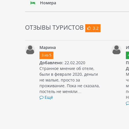
Номера
ОТЗЫВЫ ТУРИСТОВ
3.2
Марина
И
3
из
5
Добавлено:
22.02.2020
П
Странное мнение об отеле,
Д
были в феврале 2020, деньги
М
не малые, просто за
ч
проживание. Пока не сказала,
м
постель не меняли…
п
Ещё
Н