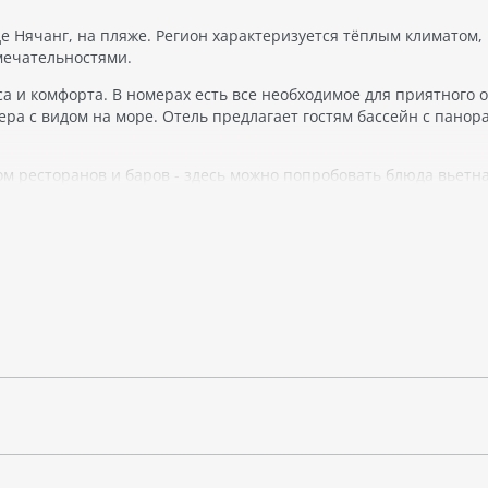
 Нячанг, на пляже. Регион характеризуется тёплым климатом,
мечательностями.
а и комфорта. В номерах есть все необходимое для приятного о
мера с видом на море. Отель предлагает гостям бассейн с пано
 ресторанов и баров - здесь можно попробовать блюда вьетн
в баре у бассейна.
ги няни. Неподалёку от отеля можно найти аквапарк Vinpearl La
 одно из самых известных мест для занятий серфингом во Вьет
 и парками. В Нячанге можно попробовать блюда вьетнамской 
вариант для тех, кто хочет совместить отдых на пляже с комфо