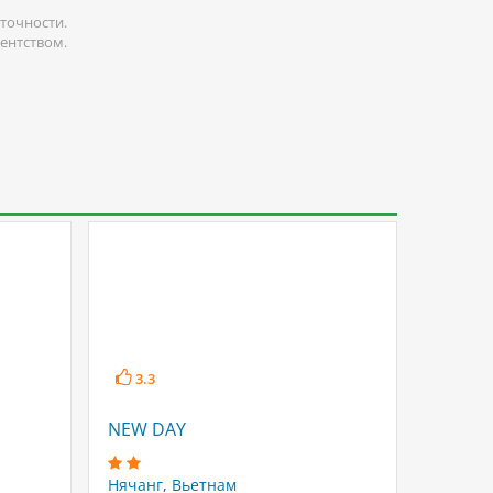
точности.
гентством.
3.3
3.5
NEW DAY
PHOENI
Нячанг
,
Вьетнам
Нячанг