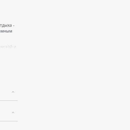
тдыха -
рамным
амской и
nd Nha
наме.
кухни,
ртом и