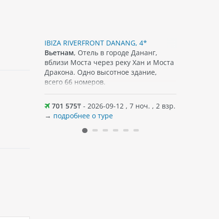
IBIZA RIVERFRONT DANANG, 4*
TITAN HOT
ия в 2023,
Вьетнам
, Отель в городе Дананг,
Вьетнам
,
ивой
вблизи Моста через реку Хан и Моста
центре ул
леку от
Дракона. Одно высотное здание,
Нячанг. К
всего 66 номеров.
предостав
пляж в 150
оформлен
ыше,
меблирова
оч. , 2 взр.
701 575
₸ - 2026-09-12 , 7 ноч. , 2 взр.
760 476
На террит
→
подробнее о туре
→
подробн
бассейн с
Поблизост
и рестора
прямо чер
рядом — Б
центр Nha
провинции