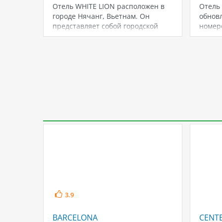
Отель WHITE LION расположен в
Отель 
городе Нячанг, Вьетнам. Он
обновл
представляет собой городской
номеро
SPA-отель, который радует…
3.9
BARCELONA
CENT