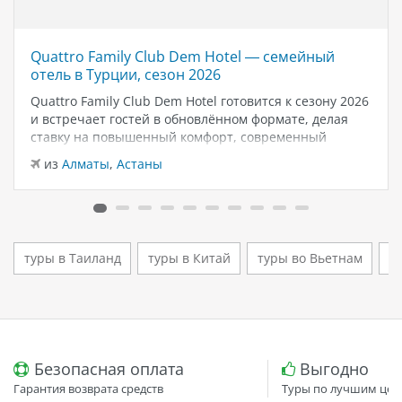
Quattro Family Club Dem Hotel — семейный
отель в Турции, сезон 2026
Quattro Family Club Dem Hotel готовится к сезону 2026
и встречает гостей в обновлённом формате, делая
ставку на повышенный комфорт, современный
дизайн и атмосферу спокойного семейного отдыха у
из
Алматы
,
Астаны
моря. Отель остаётся популярным выбором для тех,
кто ищет семейный отель в…
туры в Таиланд
туры в Китай
туры во Вьетнам
т
Безопасная оплата
Выгодно
Гарантия возврата средств
Туры по лучшим цен