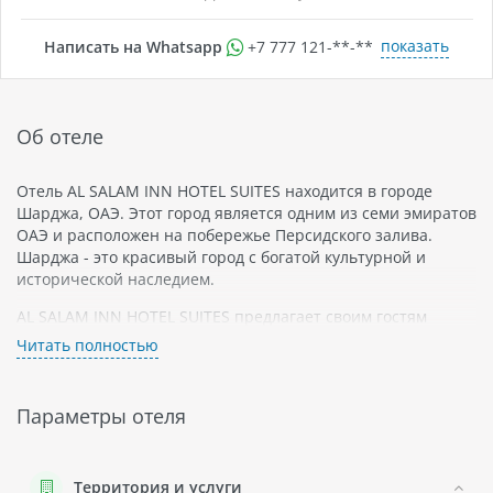
показать
Написать на Whatsapp
+7 777 121-**-**
Об отеле
Отель AL SALAM INN HOTEL SUITES находится в городе
Шарджа, ОАЭ. Этот город является одним из семи эмиратов
ОАЭ и расположен на побережье Персидского залива.
Шарджа - это красивый город с богатой культурной и
исторической наследием.
AL SALAM INN HOTEL SUITES предлагает своим гостям
комфортабельные номера с бесплатным Wi-Fi, телевизором
Читать полностью
со спутниковыми каналами и кондиционером. В некоторых
номерах есть мини-кухня. Гости могут воспользоваться
услугами прачечной, а также заказать доставку еды из
Параметры отеля
ресторанов поблизости.
В отеле есть бассейн на крыше с шезлонгами и видом на
город, а также фитнес-центр для поддержания формы во
Территория и услуги