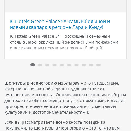
IC Hotels Green Palace 5*: самый большой и
новый аквапарк в регионе Лара и Кунду!
IC Hotels Green Palace 5* – роскошный семейный
отель в Ларе, окруженный живописными пейзажами
и великолепным песчаным пляжем. С общей
площадью 93 000 кв.м., он предлагает множество
возможностей для активного и расслабляющего
отдыха. 📍 Расположение: Отель находится в Ларе,
всего…
Шоп-туры в Черногорию из Атырау
– это путешествия,
которые позволяют объединить удовольствие от
путешествия и шопинга. Они являются отличным выбором
для тех, кто любит совмещать отдых с покупками, и желает
приобрести новые вещи и познакомиться с местными
культурами и достопримечательностями.
Если вы рассматриваете возможность поездки за
покупками, то Шоп-туры в Черногорию – это то, что вам