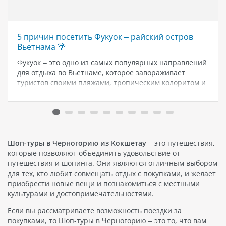
5 причин посетить Фукуок – райский остров
Вьетнама 🌴
Фукуок – это одно из самых популярных направлений
для отдыха во Вьетнаме, которое завораживает
туристов своими пляжами, тропическим колоритом и
культурными достопримечательностями. Мы
подготовили для вас 5 основных причин, по которым
Фукуок должен быть в вашем списке must-visit. 1.
Погружение…
Шоп-туры в Черногорию из Кокшетау
– это путешествия,
которые позволяют объединить удовольствие от
путешествия и шопинга. Они являются отличным выбором
для тех, кто любит совмещать отдых с покупками, и желает
приобрести новые вещи и познакомиться с местными
культурами и достопримечательностями.
Если вы рассматриваете возможность поездки за
покупками, то Шоп-туры в Черногорию – это то, что вам