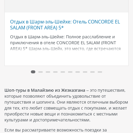
Отдых в Шарм-эль-Шейхе: Отель CONCORDE EL
SALAM (FRONT AREA) 5*
Отдых в Шарм-эль-Шейхе: Полное расслабление и
приключения в отеле CONCORDE EL SALAM (FRONT
AREA) 5* Шарм-эль-Шейх, это место, где встречаются
сказочные пейзажи, кристально чистое море и
гостеприимство великолепного отеля CONCORDE EL
SALAM (FRONT AREA) 5*. Расположенный в самом
сердце этого…
Шоп-туры в Малайзию из Жезказгана
– это путешествия,
которые позволяют объединить удовольствие от
путешествия и шопинга. Они являются отличным выбором
для тех, кто любит совмещать отдых с покупками, и желает
приобрести новые вещи и познакомиться с местными
культурами и достопримечательностями.
Если вы рассматриваете возможность поездки за