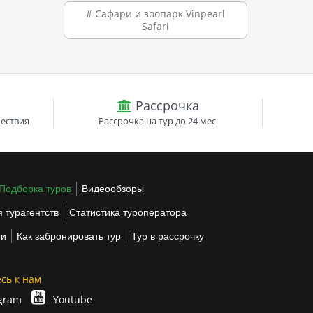
# Сафари и зоопарк Vinpearl
Safari
Рассрочка
ествия
Рассрочка на тур до 24 мес.
Подборка туров
Видеообзоры
 турагентств
Статистика туроператора
ти
Как забронировать тур
Тур в рассрочку
сь к нам
gram
Youtube