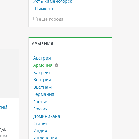
Усть-Каменогорск
Шымкент
еще города
АРМЕНИЯ
Австрия
Армения
Бахрейн
Венгрия
Вьетнам
Германия
Греция
кий
IC Hotels Green Palace 5*:
Sugar M
Грузия
самый большой и новый
Новый 
Доминикана
аквапарк в регионе Лара и
пляже 
Египет
Кунду!
ды,
Sugar M
Индия
ком
IC Hotels Green Palace 5* –
стильны
Индонезия