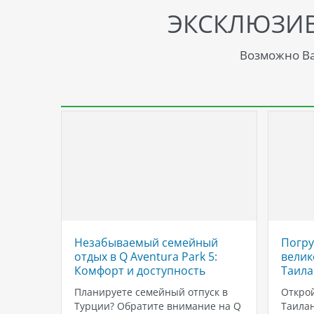
ЭКСКЛЮЗИ
Возможно Ва
ьское
Незабываемый семейный
Погру
отдых в Q Aventura Park 5:
велик
Комфорт и доступность
Таила
lness 5*
Планируете семейный отпуск в
Открой
 для
Турции? Обратите внимание на Q
Таилан