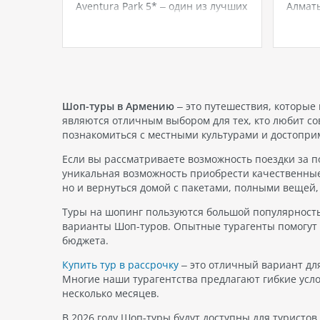
веселья
Aventura Park 5* – один из лучших
Алматы
десь вас
семейных отелей на берегу
слави
е
Средиземного моря. С Selfie Travel
досто
вы сможете отправиться в это
одной
потрясающее место по самым
являет
мы,
выгодным ценам и с вылетом из…
его ещ
вить
Этот б
распо
Шоп-туры в Армению
– это путешествия, которые
являются отличным выбором для тех, кто любит со
познакомиться с местными культурами и достопри
Если вы рассматриваете возможность поездки за по
уникальная возможность приобрести качественные
но и вернуться домой с пакетами, полными вещей, 
Туры на шопинг пользуются большой популярность
варианты Шоп-туров. Опытные турагенты помогут 
бюджета.
Купить тур в рассрочку
– это отличный вариант для
Многие наши турагентства предлагают гибкие усло
несколько месяцев.
В 2026 году Шоп-туры будут доступны для туристо