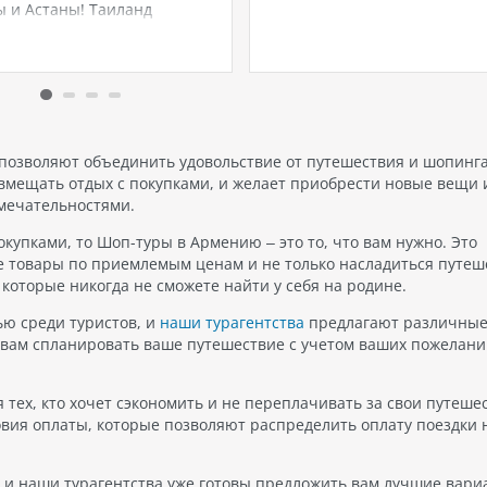
 и Астаны! Таиланд
море, в Южной Таиланде.
тся своими потрясающими
Состоящий из двух основны
примечательностями, и
островов, Phi Phi Don и Phi P
 из самых впечатляющих
этот архипелаг привлекает
ся Ват Ронг Кхун, или как
туристов со всего мира свое
е называют, Белый храм.
невероятной красотой и
уддийский храм,
чистейшими песчаными…
ложенный…
 позволяют объединить удовольствие от путешествия и шопинг
вмещать отдых с покупками, и желает приобрести новые вещи 
мечательностями.
купками, то Шоп-туры в Армению – это то, что вам нужно. Это
 товары по приемлемым ценам и не только насладиться путеш
которые никогда не сможете найти у себя на родине.
ю среди туристов, и
наши турагентства
предлагают различны
вам спланировать ваше путешествие с учетом ваших пожелани
 тех, кто хочет сэкономить и не переплачивать за свои путеше
вия оплаты, которые позволяют распределить оплату поездки 
в, и наши турагентства уже готовы предложить вам лучшие вари