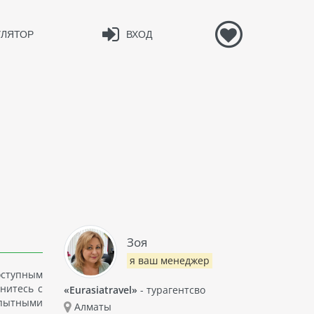
УЛЯТОР
ВХОД
Зоя
я ваш менеджер
оступным
нитесь с
«Eurasiatravel»
- турагентсво
опытными
Алматы