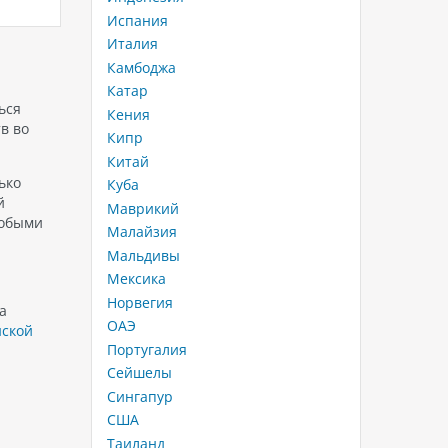
Азии, привлекает
удоволь
Испания
му
путешественников своими
вы ищет
Италия
у The
живописными пляжами,
зимнего 
Камбоджа
удивительной кухней и богатой
горящим
новый
культурой. Отдыхая во Вьетнаме,
каникул
Катар
 The
вы сможете насладиться
настоя
ься
Кения
разнообразными видами отдыха,
в во
Кипр
будь…
Китай
ько
Куба
й
Маврикий
собыми
Малайзия
Мальдивы
Мексика
Норвегия
а
ОАЭ
ской
Португалия
Сейшелы
Сингапур
США
Таиланд