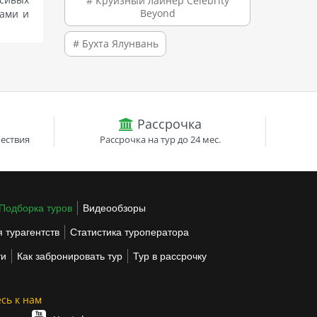
# Круизный лайнер Celebrity
Beyond
нами и
# Бухта Ялунвань
Рассрочка
ествия
Рассрочка на тур до 24 мес.
Подборка туров
Видеообзоры
 турагентств
Статистика туроператора
ти
Как забронировать тур
Тур в рассрочку
сь к нам