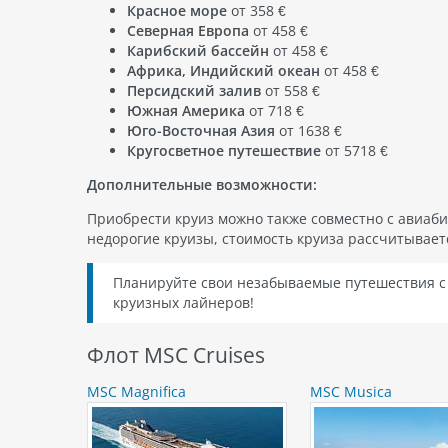
Красное море
от 358 €
Северная Европа
от 458 €
Карибский бассейн
от 458 €
Африка, Индийский океан
от 458 €
Персидский залив
от 558 €
Южная Америка
от 718 €
Юго-Восточная Азия
от 1638 €
Кругосветное путешествие
от 5718 €
Дополнительные возможности:
Приобрести круиз можно также совместно с авиаби
недорогие круизы, стоимость круиза рассчитывае
Планируйте свои незабываемые путешествия с 
круизных лайнеров!
Флот MSC Cruises
MSC Magnifica
MSC Musica