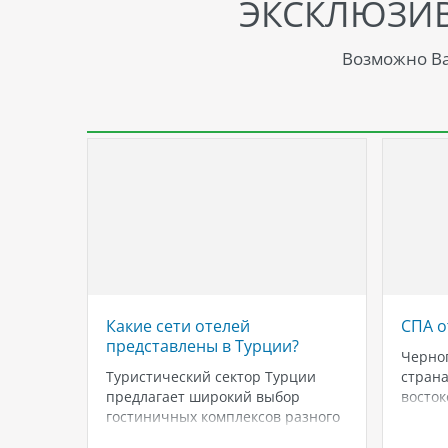
ЭКСКЛЮЗИ
Возможно Ва
дохнуть
Какие сети отелей
СПА о
представлены в Турции?
Черног
и.
Туристический сектор Турции
страна
предлагает широкий выбор
восток
Турции
гостиничных комплексов разного
пляжа
уровня комфорта и сервиса.
много