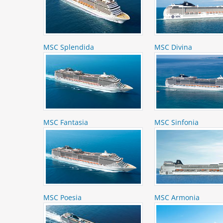
MSC Splendida
MSC Divina
MSC Fantasia
MSC Sinfonia
MSC Poesia
MSC Armonia