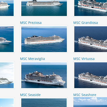
MSC Preziosa
MSC Grandiosa
MSC Meraviglia
MSC Virtuosa
MSC Seaside
MSC Seashore