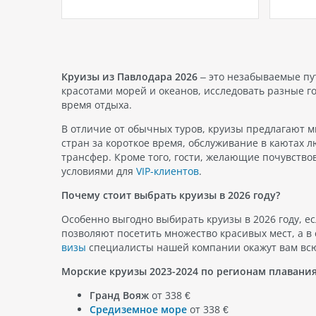
ции
Многие из них принадлежат к
досто
енный
известным мировым сетям
того, 
ать?»
отелей. Рассмотрим наиболее
для мн
одборку
популярные из них. Hilton Hotels &
которы
урции
Resorts - это одна из самых
возмож
ской
известных международных сетей
рассла
Круизы из Павлодара 2026
– это незабываемые пу
каких…
отелей,…
прекр
красотами морей и океанов, исследовать разные го
горы,
время отдыха.
В отличие от обычных туров, круизы предлагают м
стран за короткое время, обслуживание в каютах 
трансфер. Кроме того, гости, желающие почувство
условиями для
VIP-клиентов
.
Почему стоит выбрать круизы в 2026 году?
Особенно выгодно выбирать круизы в 2026 году, е
позволяют посетить множество красивых мест, а в
визы
специалисты нашей компании окажут вам вс
Морские круизы 2023-2024 по регионам плавания
Гранд Вояж
от 338 €
Средиземное море
от 338 €