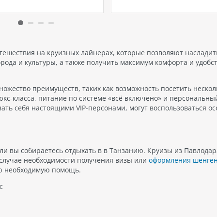
примечательностями. Кроме
Nickelodeon Land, который
Черногория является домом
присоединится к масштабно
ожества СПА-отелей,
развлекательному комплекс
е предлагают своим гостям
Land of Legends. The Land of
ность отдохнуть и
Legends Nickelodeon Hotel: 
биться, насладиться
уровень семейного отдыха 
тешествия на круизных лайнерах, которые позволяют насладит
асным видом на море и
Land of Legends…
рода и культуры, а также получить максимум комфорта и удобст
 а…
ножество преимуществ, таких как возможность посетить нескол
люкс-класса, питание по системе «всё включено» и персональны
вать себя настоящими VIP-персонами, могут воспользоваться о
сли вы собираетесь отдыхать в в Танзанию. Круизы из Павлодар
 случае необходимости получения визы или
оформления шенген
ю необходимую помощь.
: