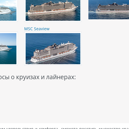
MSC Seaview
сы о круизах и лайнерах:
ум удовольствия и комфорта, сможете посетить множество кр