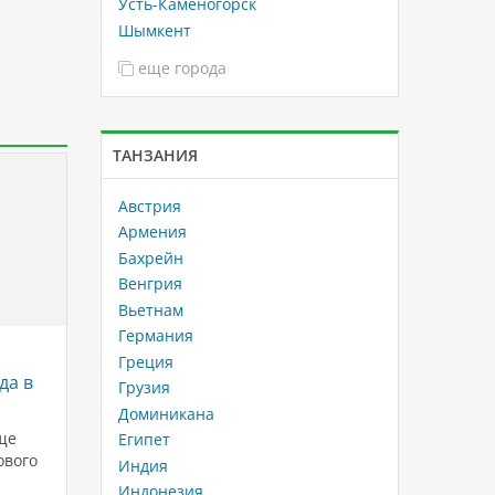
Усть-Каменогорск
Шымкент
еще города
ТАНЗАНИЯ
Австрия
Армения
Бахрейн
Венгрия
Вьетнам
Германия
Отели Вьетнама с концепцией
Зимний
Греция
да в
«все включено»
Горящи
Грузия
Доминикана
Вьетнам – прекрасное место для
Таиланд 
ще
отдыха, где каждый турист сможет
где лето
Египет
ового
найти что-то по душе. Эта страна,
заканчи
Индия
расположенная в Юго-Восточной
ветра п
Индонезия