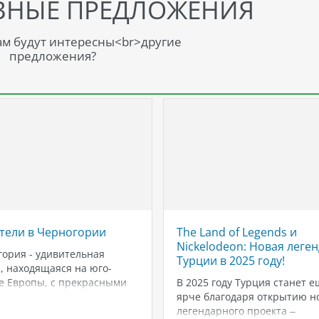
ВНЫЕ ПРЕДЛОЖЕНИЯ
м будут интересны<br>другие
предложения?
тели в Черногории
The Land of Legends и
Nickelodeon: Новая леген
ория - удивительная
Турции в 2025 году!
, находящаяся на юго-
е Европы, с прекрасными
В 2025 году Турция станет е
ми, живописными горами и
ярче благодаря открытию н
численными
легендарного проекта –