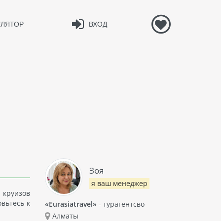
УЛЯТОР
ВХОД
Зоя
я ваш менеджер
 круизов
вьтесь к
«Eurasiatravel»
- турагентсво
Алматы