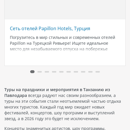
Сеть отелей Papillon Hotels, Tурция
Погрузитесь в мир стильных и современных отелей
Papillon на Турецкой Ривьере! Ищете идеальное
место для незабываемого отпуска на побережье
Турции? Разрешите себе погрузиться в атмосферу
комфорта, роскоши и безмятежности с сетью отелей
Papillon, расположенных на золотистых пляжах
города Белек. Ставшая…
Туры на праздники и мероприятия в Танзанию из
Павлодара
всегда радуют нас своим разнообразием, а
туры на эти события стали неотъемлемой частью отдыха
многих туристов. Каждый год мир ожидает новых
фестивалей, концертов, шоу программ и выступлений
звезд, а в 2026 году это будет не исключением.
Концерты знаменитых артистов, шоу программы,