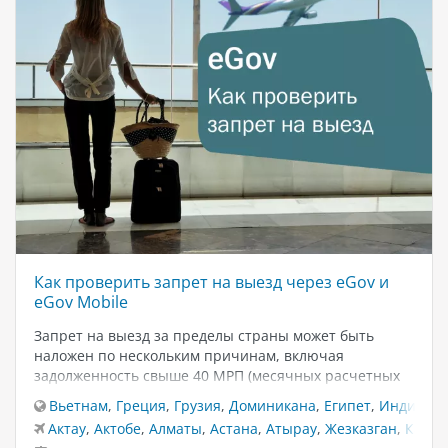
Как проверить запрет на выезд через eGov и
eGov Mobile
Запрет на выезд за пределы страны может быть
наложен по нескольким причинам, включая
задолженность свыше 40 МРП (месячных расчетных
показателей) или просрочку алиментов более трёх
Вьетнам
,
Греция
,
Грузия
,
Доминикана
,
Египет
,
Индия
,
И
месяцев. Чтобы избежать неудобств при пересечении
Актау
,
Актобе
,
Алматы
,
Астана
,
Атырау
,
Жезказган
,
Караг
границы, важно своевременно проверять наличие