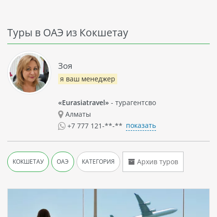
Туры в ОАЭ из Кокшетау
Зоя
я ваш менеджер
«Eurasiatravel»
- турагентсво
Алматы
показать
+7 777 121-**-**
Архив туров
КОКШЕТАУ
ОАЭ
КАТЕГОРИЯ