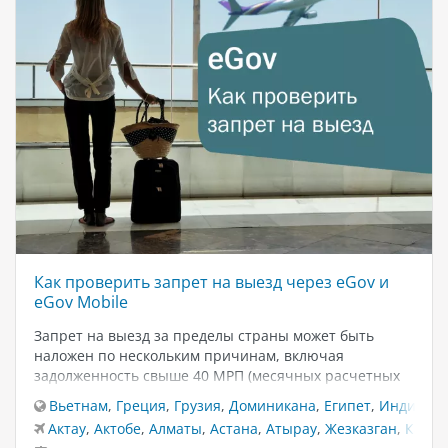
Как проверить запрет на выезд через eGov и
eGov Mobile
Запрет на выезд за пределы страны может быть
наложен по нескольким причинам, включая
задолженность свыше 40 МРП (месячных расчетных
показателей) или просрочку алиментов более трёх
Вьетнам
,
Греция
,
Грузия
,
Доминикана
,
Египет
,
Индия
,
И
месяцев. Чтобы избежать неудобств при пересечении
Актау
,
Актобе
,
Алматы
,
Астана
,
Атырау
,
Жезказган
,
Караг
границы, важно своевременно проверять наличие