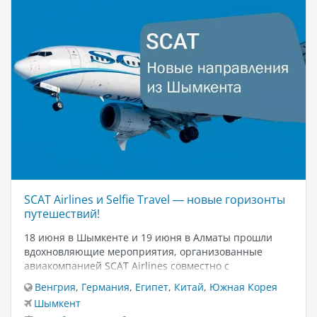
SCAT Airlines и Selfie Travel — новые горизонты
путешествий!
18 июня в Шымкенте и 19 июня в Алматы прошли
вдохновляющие мероприятия, организованные
авиакомпанией SCAT Airlines совместно с
туроператором Selfie Travel. Они объединили более
Венгрия
,
Германия
,
Египет
,
Китай
,
Южная Корея
60 туристических агентов в Шымкенте и свыше 100 —
Шымкент
в Алматы. ✈️ На встречах были представлены новые