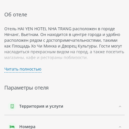
Об отеле
Отель HAI YEN HOTEL NHA TRANG расположен в городе
Нячанг, Вьетнам. Он находится в центре города и удобно
расположен рядом с достопримечательностями, такими
как Площадь Хо Чи Минха и Дворец Культуры. Гости могут
насладиться прекрасным видом на город, а также посетить
магазины, кафе и рестораны поблизости.
Отель предлагает различные номера для выбора: от
Читать полностью
стандартных до люксовых. В каждом номере есть
кондиционер, телевизор с плоским экраном, мини-бар и
чайник для заваривания чая или кофе. В некоторых
Параметры отеля
номерах есть отдельный балкон или терраса с видом на
море.
К услугам гостей отеля HAI YEN HOTEL NHA TRANG также
Территория и услуги
включены бесплатный Wi-Fi, круглосуточная стойка
регистрации и услуги прачечной. Гости могут заказать
ежедневную уборку номеров и дополнительные услуги в
Номера
номер.