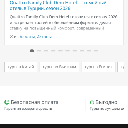
Quattro Family Club Dem Hotel — семейный
отель в Турции, сезон 2026
Quattro Family Club Dem Hotel готовится к сезону 2026
и встречает гостей в обновлённом формате, делая
ставку на повышенный комфорт, современный
дизайн и атмосферу спокойного семейного отдыха у
из
Алматы
,
Астаны
моря. Отель остаётся популярным выбором для тех,
кто ищет семейный отель в…
туры в Китай
туры во Вьетнам
туры в Египет
тур
Безопасная оплата
Выгодно
Гарантия возврата средств
Туры по лучшим цен