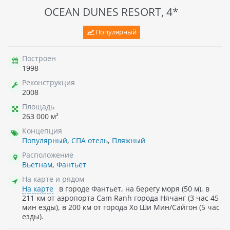
OCEAN DUNES RESORT, 4*
Популярный
Построен
1998
Реконструкция
2008
Площадь
263 000 м²
Концепция
Популярный
,
СПА отель
,
Пляжный
Расположение
Вьетнам
,
Фантьет
На карте и рядом
На карте
в городе Фантьет, на берегу моря (50 м), в
211 км от аэропорта Cam Ranh города Нячанг (3 час 45
мин езды), в 200 км от города Хо Ши Мин/Сайгон (5 час
езды).