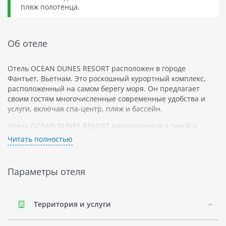
пляж полотенца.
Об отеле
Отель OCEAN DUNES RESORT расположен в городе
Фантьет, Вьетнам. Это роскошный курортный комплекс,
расположенный на самом берегу моря. Он предлагает
своим гостям многочисленные современные удобства и
услуги, включая спа-центр, пляж и бассейн.
Отель OCEAN DUNES RESORT располагается в тихой и
уютной части города Фантьет, что делает его отличным
Читать полностью
местом для уединенного отдыха и релаксации. Неподалеку
находятся такие достопримечательности как Башня
Поншан и Музей Хо Ши Минха.
Параметры отеля
Спа-центр отеля OCEAN DUNES RESORT является одним из
лучших в регионе. Он предлагает широкий выбор
процедур для релаксации и оздоровления, включая
Территория и услуги
массаж, ароматерапию и традиционную китайскую
медицину.