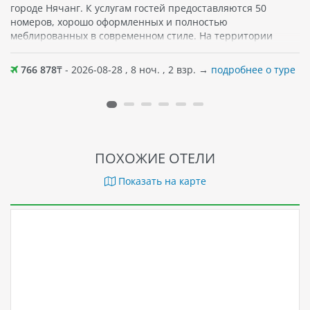
городе Нячанг. К услугам гостей предоставляются 50
номеров, хорошо оформленных и полностью
меблированных в современном стиле. На территории
отеля есть открытый бассейн с отличным видом на город.
Поблизости не только магазины, кафе и рестораны, но и
766 878
₸ - 2026-08-28 , 8 ноч. , 2 взр. →
подробнее о туре
песчаный пляж прямо через дорогу от отеля. Также рядом
— Башня Лотос, Торговый центр Nha Trang Centre и Музей
провинции Кханьхоа.
ПОХОЖИЕ ОТЕЛИ
Показать на карте