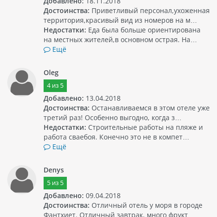
Добавлено:
18.11.2018
Достоинства:
Приветливый персонал,ухоженная
территория,красивый вид из номеров на м…
Недостатки:
Еда была больше ориентирована
на местных жителей,в основном острая. На…
Ещё
Oleg
4
из
5
Добавлено:
13.04.2018
Достоинства:
Останавливаемся в этом отеле уже
третий раз! Особенно выгодно, когда з…
Недостатки:
Строительные работы на пляже и
работа сваебоя. Конечно это не в компет…
Ещё
Denys
5
из
5
Добавлено:
09.04.2018
Достоинства:
Отличный отель у моря в городе
Фантхиет. Отличный завтрак, много фрукт…