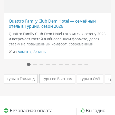
Quattro Family Club Dem Hotel — семейный
отель в Турции, сезон 2026
Quattro Family Club Dem Hotel готовится к сезону 2026
и встречает гостей в обновлённом формате, делая
ставку на повышенный комфорт, современный
дизайн и атмосферу спокойного семейного отдыха у
из
Алматы
,
Астаны
моря. Отель остаётся популярным выбором для тех,
кто ищет семейный отель в…
туры в Таиланд
туры во Вьетнам
туры в ОАЭ
тур
Безопасная оплата
Выгодно