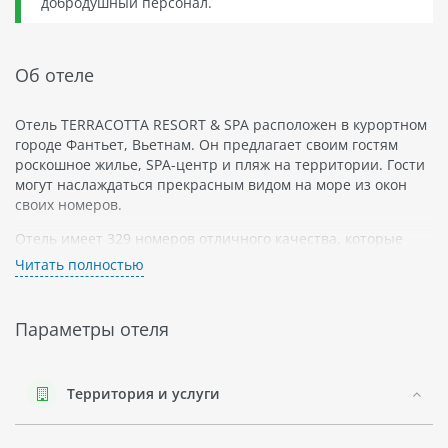
добродушный персонал.
Об отеле
Отель TERRACOTTA RESORT & SPA расположен в курортном
городе Фантьет, Вьетнам. Он предлагает своим гостям
роскошное жилье, SPA-центр и пляж на территории. Гости
могут наслаждаться прекрасным видом на море из окон
своих номеров.
Отель имеет 329 номеров отличного качества, которые
укомплектованы всем необходимым для комфортного
Читать полностью
проживания. Все номера украшены современной мебелью
и обставлены великолепными элементами декора.
Параметры отеля
SPA-центр отеля предлагает широкий спектр услуг для тела
и души: массажи, ароматерапия, йога и другие процедуры.
Пляжный бар подает вкусные напитки и закуски, чтобы вы
могли расслабиться на пляже.
Территория и услуги
Фантьет - это один из самых популярных курортных
городов Вьетнама, который славится своими прекрасными