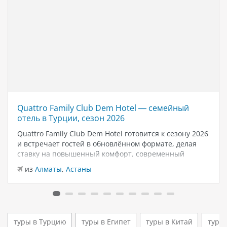
Quattro Family Club Dem Hotel — семейный
отель в Турции, сезон 2026
Quattro Family Club Dem Hotel готовится к сезону 2026
и встречает гостей в обновлённом формате, делая
ставку на повышенный комфорт, современный
дизайн и атмосферу спокойного семейного отдыха у
из
Алматы
,
Астаны
моря. Отель остаётся популярным выбором для тех,
кто ищет семейный отель в…
туры в Турцию
туры в Египет
туры в Китай
туры