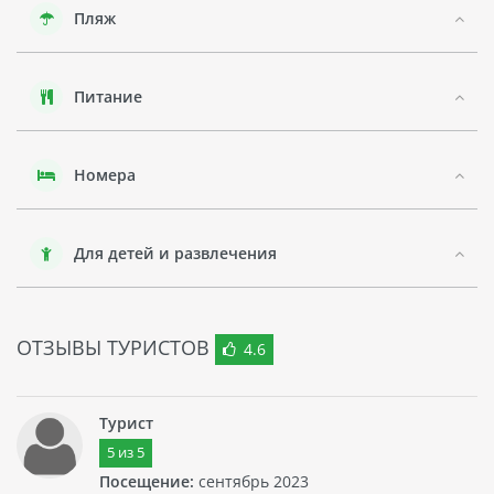
Пляж
песчаными пляжами. Здесь можно также посетить
знаменитый храм По Нагар Товар или отправиться на
экскурсию в приблизительно 50 км от города
расположенный национальный парк Конг Лор.
Питание
Пляж, на google-панораме
Обзор, на google-панораме
Номера
Для детей и развлечения
ОТЗЫВЫ ТУРИСТОВ
4.6
Турист
5
из
5
Посещение:
сентябрь 2023