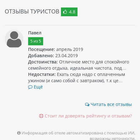
культурной историей и песчаными пляжами. Отель FULL
ОТЗЫВЫ ТУРИСТОВ
MOON VILLAGE является одним из самых шикарных
4.8
курортов этого района.
Павел
5
из
5
Посещение:
апрель 2019
Добавлено:
23.04.2019
Достоинства:
Отличное место для спокойного
семейного отдыха, идеальная чистота, под…
Недостатки:
Ехать сюда надо с оплаченным
ужином (и само собой с завтраком), т.к це…
Ещё
Читать все отзывы
Стоит ли доверять рейтингу и отзывам?
Информация об отеле автоматизирована с помощью ИИ,
возможны неточности.