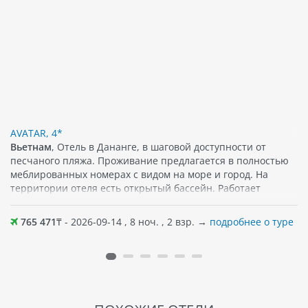
AVATAR, 4*
Вьетнам
, Отель в Дананге, в шаговой доступности от
песчаного пляжа. Проживание предлагается в полностью
меблированных номерах с видом на море и город. На
территории отеля есть открытый бассейн. Работает
ресторан, где по утрам гости могут насладиться завтраком,
а также попробовать блюда вьетнамской кухни. Различные
765 471
₸ - 2026-09-14 , 8 ноч. , 2 взр. →
подробнее о туре
напитки и блюда ждут гостей и в кофейне отеля. Среди
прочих удобств различные спа-процедуры, массаж, сауна,
тренажерный зал. Поблизости — кафе и магазины.
Хороший вариант отдыха как вдвоем, так и семьей; для
детей есть игровая зона.