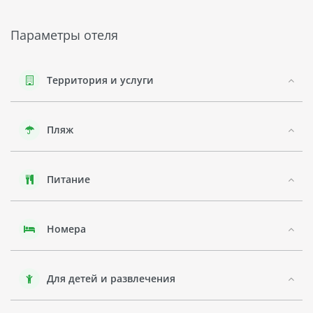
основных аттракционов - SPA-центр, где можно
расслабиться и насладиться SPA-процедурами. Кроме того,
Параметры отеля
есть прекрасный пляж, где можно позагорать и поплавать
в море.
Фантьет - это живописный город на юге Вьетнама с
Территория и услуги
богатой культурной историей. Он славится своими
песчаными пляжами и кристально чистой водой моря.
Отель FULL MOON VILLAGE - один из самых шикарных
Пляж
курортов этого района.
Отель FULL MOON VILLAGE расположен в Фантьете,
Вьетнам.
Питание
Отель предлагает роскошные виллы с видом на
тропический сад или море.
Номера
В каждой вилле есть кондиционер, телевизор, мини-бар и
терраса.
Отель также предлагает SPA-центр и прекрасный пляж для
Для детей и развлечения
полноценного отдыха.
Фантьет - живописный город на юге Вьетнама с богатой