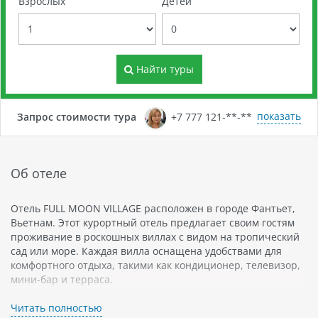
Взрослых
Детей
Найти туры
показать
Запрос стоимости тура
+7 777 121-**-**
Об отеле
Отель FULL MOON VILLAGE расположен в городе Фантьет,
Вьетнам. Этот курортный отель предлагает своим гостям
проживание в роскошных виллах с видом на тропический
сад или море. Каждая вилла оснащена удобствами для
комфортного отдыха, такими как кондиционер, телевизор,
мини-бар и терраса.
Отель FULL MOON VILLAGE также предлагает своим гостям
Читать полностью
развлечения и услуги для полноценного отдыха. Один из