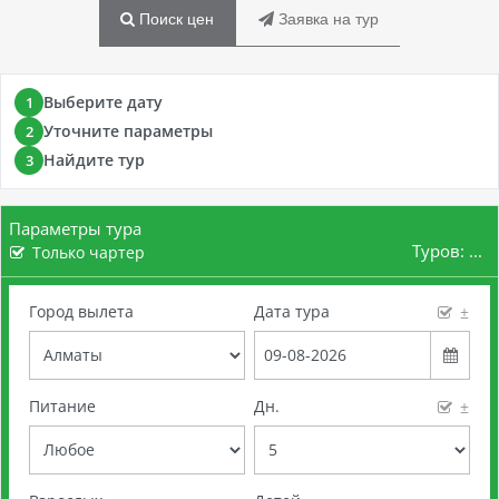
Поиск цен
Заявка на тур
Выберите дату
1
Уточните параметры
2
Найдите тур
3
Параметры тура
Туров:
...
Только чартер
Город вылета
Дата тура
±
Питание
Дн.
±