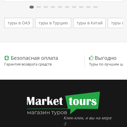
кто ищет семейный отель в…
туры в ОАЭ
туры в Турцию
туры в Китай
туры во
Безопасная оплата
Выгодно
Гарантия возврата средств
Туры по лучшим цен
Клик-клик, и вы на море
:)