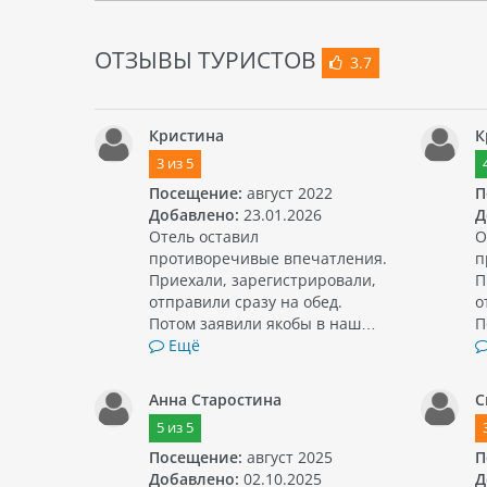
ОТЗЫВЫ ТУРИСТОВ
3.7
Кристина
К
3
из
5
Посещение:
август 2022
П
Добавлено:
23.01.2026
Д
Отель оставил
О
противоречивые впечатления.
п
Приехали, зарегистрировали,
П
отправили сразу на обед.
о
Потом заявили якобы в наш…
П
Ещё
Анна Старостина
С
5
из
5
Посещение:
август 2025
П
Добавлено:
02.10.2025
Д