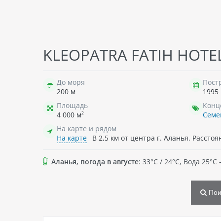
CASTLE PARK (EX. LARISSA PARK), 4*
CLUB
KLEOPATRA FATIH HOTEL
Турция
, Отель состоит из одного
Тур
пятиэтажного главного здания и
здан
двухэтажного дополнительного
без 
До моря
Пост
корпуса. Лифт только в главном
200 м
1995
здании. Всего 105 номеров.
Площадь
Конц
621 432
₸ - 2026-10-11 , 7 ноч. , 2 взр.
85
4 000 м²
Семе
→
подробнее о туре
→
п
На карте и рядом
На карте
В 2,5 км от центра г. Аланья. Рассто
Аланья, погода в августе
: 33°C / 24°C, Вода 25°
Пои