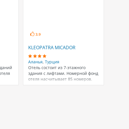
3.9
3.7
KLEOPATRA MICADOR
SAVK
Аланья
,
Турция
Аланья
зданий
Отель состоит из 7-этажного
Состоит
отеля
здания с лифтами. Номерной фонд
лифтом
отеля насчитывает 85 номеров.
насчит