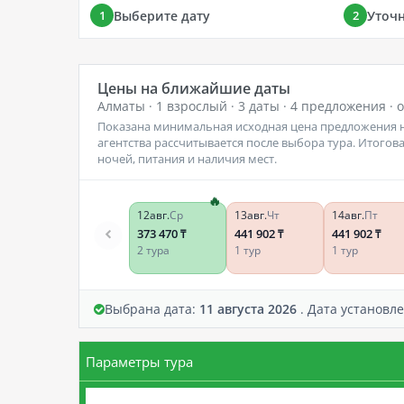
Выберите дату
Уточ
1
2
Цены на ближайшие даты
Алматы · 1 взрослый · 3 даты · 4 предложения · 
Показана минимальная исходная цена предложения н
агентства рассчитывается после выбора тура. Итогова
ночей, питания и наличия мест.
12
авг.
Ср
13
авг.
Чт
14
авг.
Пт
373 470
441 902
441 902
₸
₸
₸
2 тура
1 тур
1 тур
Выбрана дата:
11 августа 2026
. Дата установл
Параметры тура