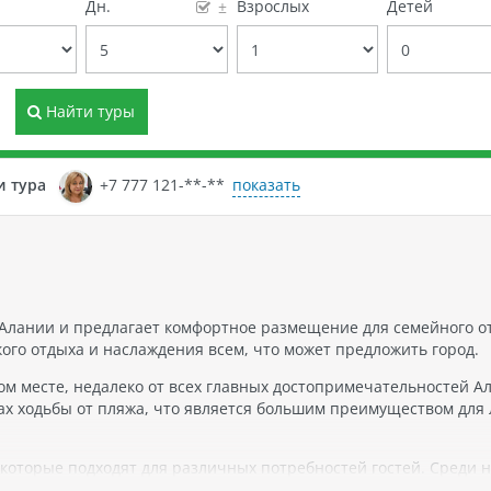
е
Дн.
Взрослых
Детей
±
Найти туры
показать
и тура
+7 777 121-**-**
 Алании и предлагает комфортное размещение для семейного о
кого отдыха и наслаждения всем, что может предложить город.
м месте, недалеко от всех главных достопримечательностей А
тах ходьбы от пляжа, что является большим преимуществом для
которые подходят для различных потребностей гостей. Среди 
ера люкс. Каждый номер обеспечивает уютную и комфортную а