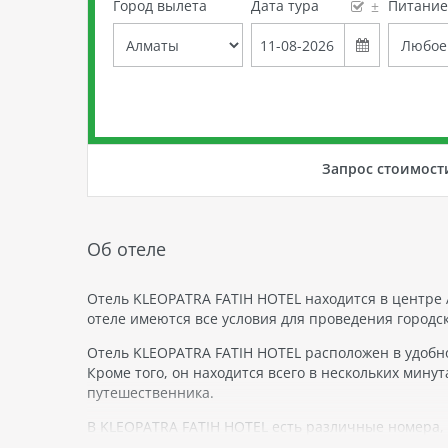
Город вылета
Дата тура
Питани
±
Запрос стоимост
Об отеле
Отель KLEOPATRA FATIH HOTEL находится в центре
отеле имеются все условия для проведения городс
Отель KLEOPATRA FATIH HOTEL расположен в удобно
Кроме того, он находится всего в нескольких мину
путешественника.
В KLEOPATRA FATIH HOTEL есть различные номера, 
классические номера, стандартные номера и ном