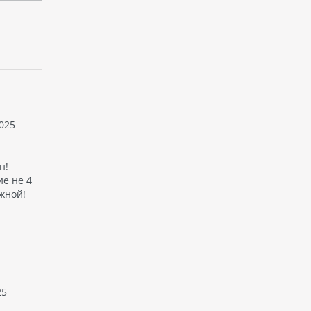
025
.
н!
ие не 4
яжной!
25