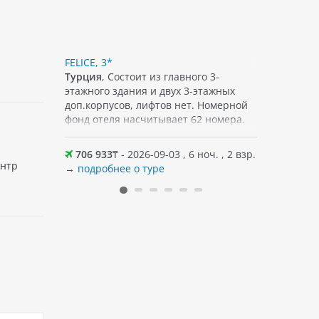
MPER DINARA GARDEN), 3*
FELICE, 3*
KEMER PAR
-этажных
Турция
, Состоит из главного 3-
Турция
, 
этажного здания и двух 3-этажных
зданий бе
доп.корпусов, лифтов нет. Номерной
фонд отеля насчитывает 62 номера.
оч. , 2 взр.
706 933
₸ - 2026-09-03 , 6 ноч. , 2 взр.
682 308
ентр
→
подробнее о туре
→
подробн