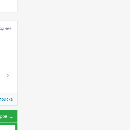
однее
поиска
ров:
...