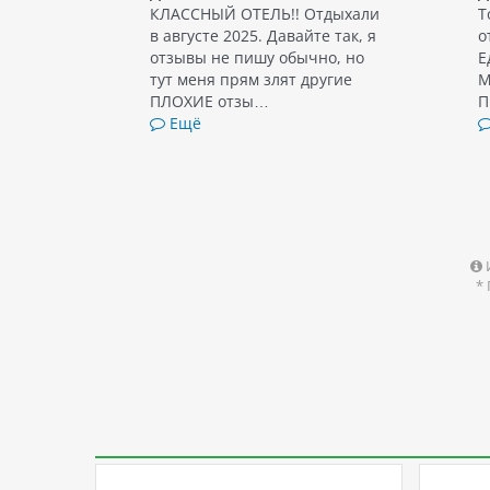
КЛАССНЫЙ ОТЕЛЬ!! Отдыхали
Т
в августе 2025. Давайте так, я
о
отзывы не пишу обычно, но
Е
тут меня прям злят другие
М
ПЛОХИЕ отзы…
П
Ещё
*