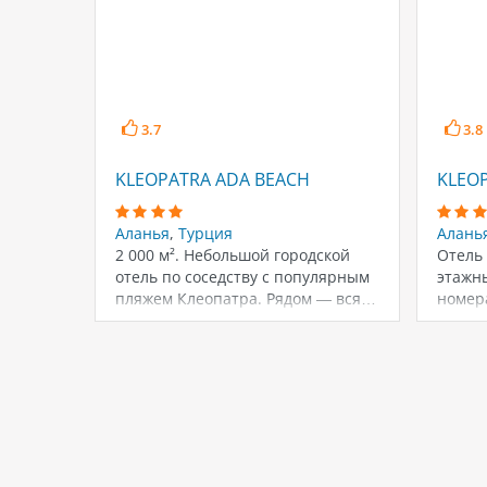
3.7
3.8
KLEOPATRA ADA BEACH
KLEO
Аланья
,
Турция
Алань
2 000 м². Небольшой городской
Отель 
отель по соседству с популярным
этажны
пляжем Клеопатра. Рядом — вся…
номер