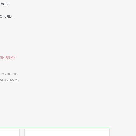
густе
отель,
тзывам?
точности.
гентством.