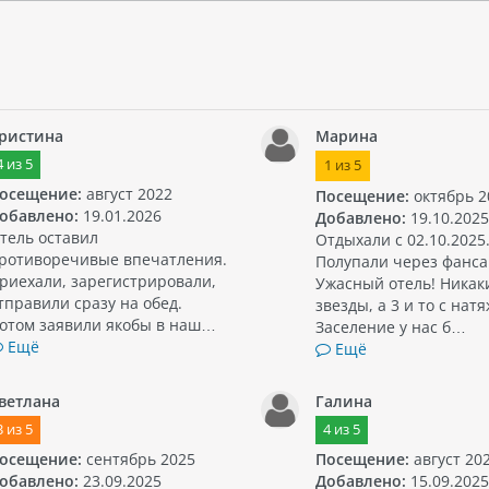
ристина
Марина
4
из
5
1
из
5
осещение:
август 2022
Посещение:
октябрь 2
обавлено:
19.01.2026
Добавлено:
19.10.2025
тель оставил
Отдыхали с 02.10.2025
ротиворечивые впечатления.
Полупали через фанса
риехали, зарегистрировали,
Ужасный отель! Никак
тправили сразу на обед.
звезды, а 3 и то с нат
отом заявили якобы в наш…
Заселение у нас б…
Ещё
Ещё
ветлана
Галина
3
из
5
4
из
5
осещение:
сентябрь 2025
Посещение:
август 20
обавлено:
23.09.2025
Добавлено:
15.09.2025