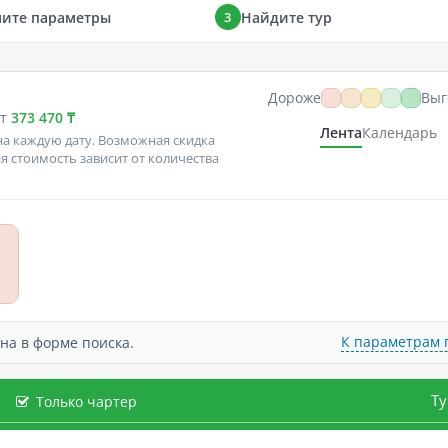
ните параметры
Найдите тур
3
Дороже
Выг
от
373 470 ₸
Лента
Календарь
а каждую дату. Возможная скидка
я стоимость зависит от количества
К параметрам 
ена в форме поиска.
Ту
Только чартер