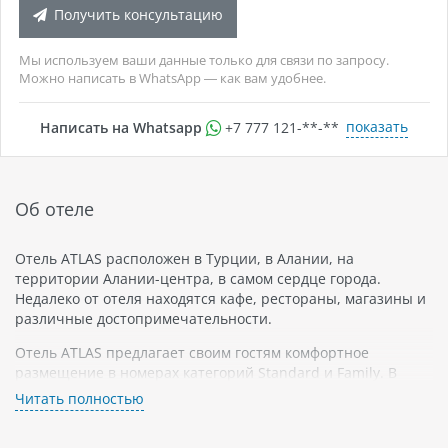
Получить консультацию
Мы используем ваши данные только для связи по запросу.
Можно написать в WhatsApp — как вам удобнее.
показать
Написать на Whatsapp
+7 777 121-**-**
Об отеле
Отель ATLAS расположен в Турции, в Алании, на
территории Алании-центра, в самом сердце города.
Недалеко от отеля находятся кафе, рестораны, магазины и
различные достопримечательности.
Отель ATLAS предлагает своим гостям комфортное
размещение в номерах категорий Standard и Family. В
номерах есть все необходимое для приятного проживания:
Читать полностью
кондиционеры, мини-бары, спутниковое телевидение и
бесплатный Wi-Fi. Номера обставлены современной