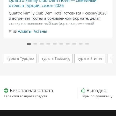
Quattro Family Club Dem Hotel — семейный
отель в Турции, сезон 2026
Quattro Family Club Dem Hotel готовится к сезону 2026
и встречает гостей в обновлённом формате, делая
ставку на повышенный комфорт, современный
дизайн и атмосферу спокойного семейного отдыха у
из
Алматы
,
Астаны
моря. Отель остаётся популярным выбором для тех,
кто ищет семейный отель в…
туры в Турцию
туры в Таиланд
туры в Египет
ту
Безопасная оплата
Выгодно
Гарантия возврата средств
Туры по лучшим цен