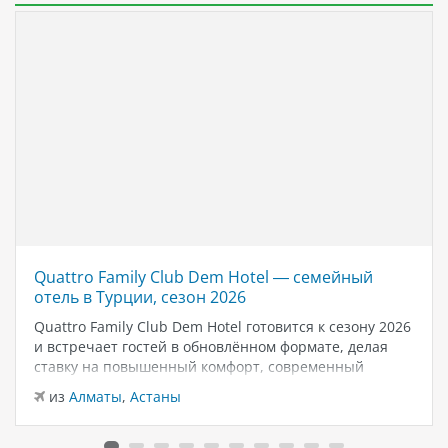
Quattro Family Club Dem Hotel — семейный
отель в Турции, сезон 2026
Quattro Family Club Dem Hotel готовится к сезону 2026
и встречает гостей в обновлённом формате, делая
ставку на повышенный комфорт, современный
дизайн и атмосферу спокойного семейного отдыха у
из
Алматы
,
Астаны
моря. Отель остаётся популярным выбором для тех,
кто ищет семейный отель в…