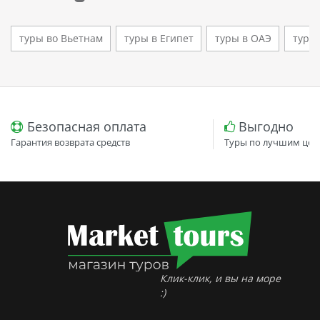
туры во Вьетнам
туры в Египет
туры в ОАЭ
туры
Безопасная оплата
Выгодно
Гарантия возврата средств
Туры по лучшим цен
Клик-клик, и вы на море
:)