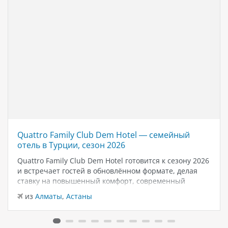
Quattro Family Club Dem Hotel — семейный
отель в Турции, сезон 2026
Quattro Family Club Dem Hotel готовится к сезону 2026
и встречает гостей в обновлённом формате, делая
ставку на повышенный комфорт, современный
дизайн и атмосферу спокойного семейного отдыха у
из
Алматы
,
Астаны
моря. Отель остаётся популярным выбором для тех,
кто ищет семейный отель в…