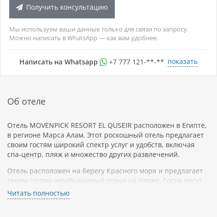
Получить консультацию
Мы используем ваши данные только для связи по запросу.
Можно написать в WhatsApp — как вам удобнее.
показать
Написать на Whatsapp
+7 777 121-**-**
Об отеле
Отель MOVENPICK RESORT EL QUSEIR расположен в Египте,
в регионе Марса Алам. Этот роскошный отель предлагает
своим гостям широкий спектр услуг и удобств, включая
спа-центр, пляж и множество других развлечений.
Отель расположен на берегу Красного моря и предлагает
своим гостям незабываемый отдых на пляже. Гости могут
наслаждаться кристально чистой водой и коралловыми
Читать полностью
рифами, которые славятся своей красотой и
разнообразием фауны.