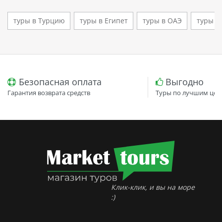
туры в Турцию
туры в Египет
туры в ОАЭ
туры в
Безопасная оплата
Выгодно
Гарантия возврата средств
Туры по лучшим цен
Клик-клик, и вы на море
:)