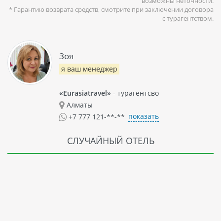
возможны неточности.
Отель MOVENPICK RESORT EL QUSEIR - это роскошное место
* Гарантию возврата средств, смотрите при заключении договора
для отдыха на берегу Красного моря. Гости здесь найдут
с турагентством.
все необходимое для комфортного проживания и
релаксации, а также смогут наслаждаться красотами Марса
Алам.
Зоя
я ваш менеджер
«Eurasiatravel»
- турагентсво
Алматы
показать
+7 777 121-**-**
СЛУЧАЙНЫЙ ОТЕЛЬ