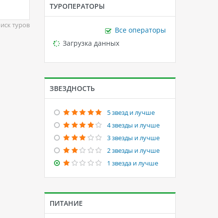
ТУРОПЕРАТОРЫ
иск туров
Все операторы
Loading...
Загрузка данных
ЗВЕЗДНОСТЬ
5 звезд и лучше
4 звезды и лучше
3 звезды и лучше
2 звезды и лучше
1 звезда и лучше
ПИТАНИЕ