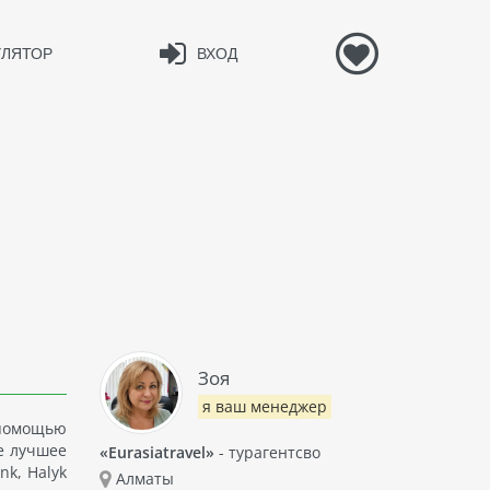
УЛЯТОР
ВХОД
Зоя
я ваш менеджер
 помощью
е лучшее
«Eurasiatravel»
- турагентсво
nk, Halyk
Алматы