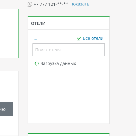
показать
+7 777 121-**-**
ОТЕЛИ
...
Все отели
Loading...
Загрузка данных
ию