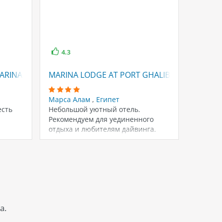
4.3
ARINA PORT GHALIB
MARINA LODGE AT PORT GHALIB
Марса Алам
,
Египет
есть
Небольшой уютный отель.
Рекомендуем для уединенного
отдыха и любителям дайвинга.
а.