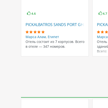
4.6
4.7
PICKALBATROS SANDS PORT GHALIB
PICKA
Марса Алам
,
Египет
Марса
Отель состоит из 7 корпусов. Всего
Отель 
в отеле — 347 номеров.
зданий
Всего: