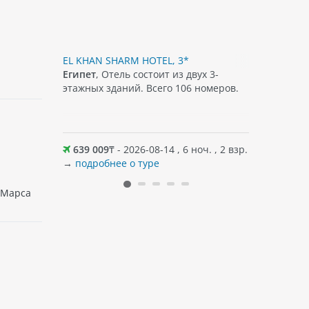
N, 4*
EL KHAN SHARM HOTEL, 3*
FALCON N
т собой
Египет
, Отель состоит из двух 3-
Египет
, О
рехэтажных
этажных зданий. Всего 106 номеров.
этажных з
ра.
отеля нас
оч. , 2 взр.
639 009
₸ - 2026-08-14 , 6 ноч. , 2 взр.
738 510
→
подробнее о туре
→
подробн
 Марса