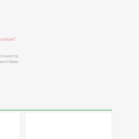
тзывам?
точности.
гентством.