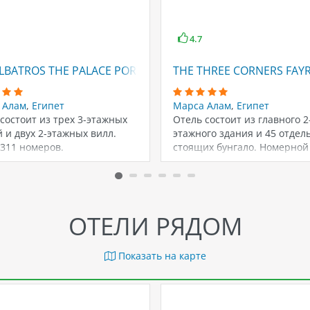
4.7
LBATROS THE PALACE PORT GHALIB
THE THREE CORNERS FAY
 Алам
,
Египет
Марса Алам
,
Египет
состоит из трех 3-этажных
Отель состоит из главного 2
 и двух 2-этажных вилл.
этажного здания и 45 отдел
 311 номеров.
стоящих бунгало. Номерной
насчитывает 495…
ОТЕЛИ РЯДОМ
Показать на карте