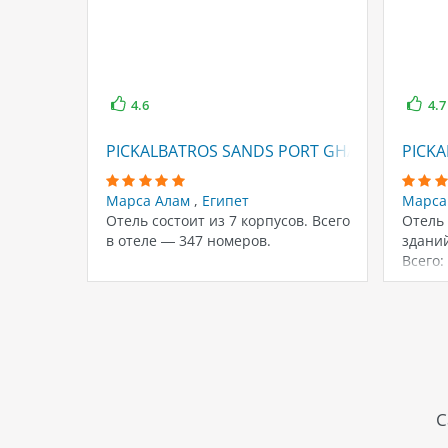
4.6
4.7
PICKALBATROS SANDS PORT GHALIB
PICKA
Марса Алам
,
Египет
Марса
Отель состоит из 7 корпусов. Всего
Отель 
в отеле — 347 номеров.
зданий
Всего:
С