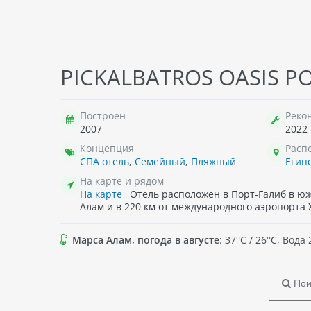
VIVA SHARM (EX. TOP CHOICE VIVA SHARM), 3*
MAZ
PICKALBATROS OASIS PO
Египет
, Состоит из восьми
Еги
двухэтажных зданий. Всего 168
зда
номеров.
нас
Построен
Реко
2007
2022
Концепция
Расп
603 840
₸ - 2026-08-13 , 7 ноч. , 2 взр.
71
СПА отель
,
Семейный
,
Пляжный
Егип
→
подробнее о туре
→
п
На карте и рядом
На карте
Отель расположен в Порт-Галиб в юж
Алам и в 220 км от международного аэропорта 
Марса Алам, погода в августе
: 37°C / 26°C, Вод
Пои