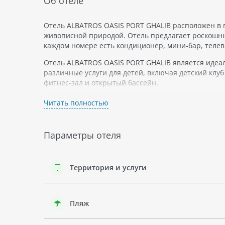
Об отеле
Отель ALBATROS OASIS PORT GHALIB расположен в 
живописной природой. Отель предлагает роскошны
каждом номере есть кондиционер, мини-бар, телев
Отель ALBATROS OASIS PORT GHALIB является идеал
различные услуги для детей, включая детский клуб
фитнес-зал и открытый бассейн.
Отель расположен на первой линии пляжа, который
Читать полностью
находится заповедник Wadi El Gemal National Park
Параметры отеля
Территория и услуги
Пляж