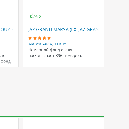
4.6
4.6
ROUZ PLAZA BEACH RESORT
JAZ GRAND MARSA (EX. JAZ GRAND RESTA)
JAZ SO
Марса Алам
,
Египет
Марса 
-
Номерной фонд отеля
Отель с
ьно
насчитывает 396 номеров.
зданий
 фонд
насчиты
есть н