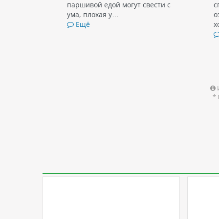
паршивой едой могут свести с
с
ума, плохая у…
о
Ещё
х
*