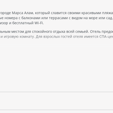
городе Марса Алам, который славится своими красивыми пляж
е номера с балконами или террасами с видом на море или сад.
изор и бесплатный Wi-Fi.
ьным местом для спокойного отдыха всей семьей. Отель предо
 и игровую комнату. Для взрослых гостей отеля имеется СПА-це
 служит прекрасным местом для купания и загара. Рядом с оте
, где можно познакомиться с местной флорой и фауной.