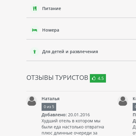
Питание
Номера
Для детей и развлечения
ОТЗЫВЫ ТУРИСТОВ
4.5
Наталья
К
0
из
5
Добавлено:
20.01.2016
П
Худший отель в котором мы
Д
были еда настолько отвратна
Д
плюс длинные очереди за
о