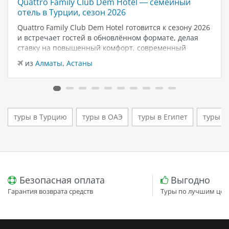
Quattro Family Club Dem Hotel — семейный
отель в Турции, сезон 2026
Quattro Family Club Dem Hotel готовится к сезону 2026
и встречает гостей в обновлённом формате, делая
ставку на повышенный комфорт, современный
дизайн и атмосферу спокойного семейного отдыха у
из
Алматы
,
Астаны
моря. Отель остаётся популярным выбором для тех,
кто ищет семейный отель в…
туры в Турцию
туры в ОАЭ
туры в Египет
туры в
Безопасная оплата
Выгодно
Гарантия возврата средств
Туры по лучшим цен