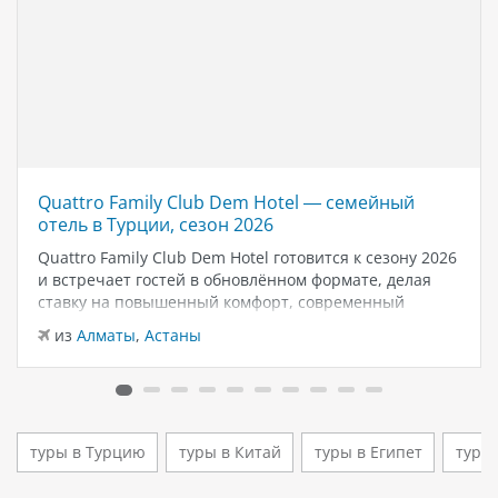
Quattro Family Club Dem Hotel — семейный
отель в Турции, сезон 2026
Quattro Family Club Dem Hotel готовится к сезону 2026
и встречает гостей в обновлённом формате, делая
ставку на повышенный комфорт, современный
дизайн и атмосферу спокойного семейного отдыха у
из
Алматы
,
Астаны
моря. Отель остаётся популярным выбором для тех,
кто ищет семейный отель в…
туры в Турцию
туры в Китай
туры в Египет
туры