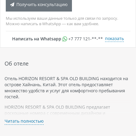
Получить консультацию
Мы используем ваши данные только для связи по запросу.
Можно написать в WhatsApp — как вам удобнее.
показать
Написать на Whatsapp
+7 777 121-**-**
Об отеле
Отель HORIZON RESORT & SPA OLD BUILDING находится на
острове Хайнань, Китай. Этот отель предоставляет
множество удобств и услуг для комфортного пребывания
гостей.
HORIZON RESORT & SPA OLD BUILDING предлагает
роскошные номера с современным дизайном и
прекрасными видами на СПА, пляж и окружающую
Читать полностью
природу. В номерах есть все необходимое для удобства
гостей, включая кондиционер, мини-бар, телевизор с