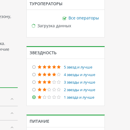
ТУРОПЕРАТОРЫ
езону,
Все операторы
Loading...
Загрузка данных
ха.
личие
ЗВЕЗДНОСТЬ
5 звезд и лучше
4 звезды и лучше
3 звезды и лучше
2 звезды и лучше
1 звезда и лучше
ПИТАНИЕ