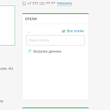
показать
+7 777 121-**-**
ОТЕЛИ
...
Все отели
Loading...
Загрузка данных
рсии. Из
ее