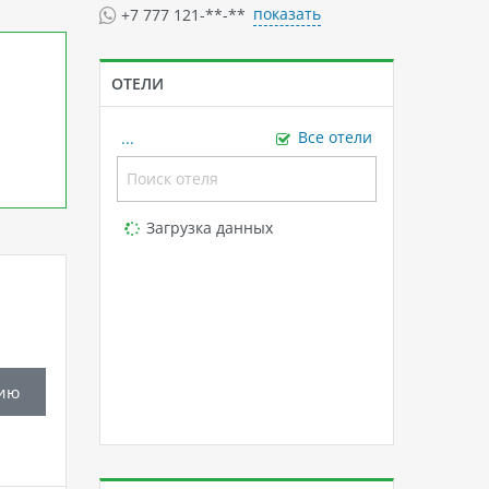
показать
+7 777 121-**-**
ОТЕЛИ
...
Все отели
Loading...
Загрузка данных
ию