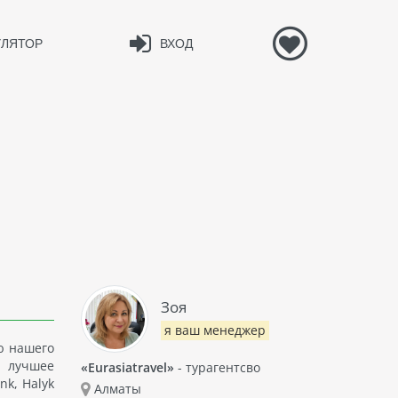
УЛЯТОР
ВХОД
Зоя
я ваш менеджер
ю нашего
е лучшее
«Eurasiatravel»
- турагентсво
nk, Halyk
Алматы