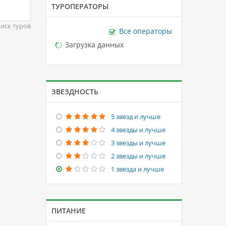
ТУРОПЕРАТОРЫ
иск туров
Все операторы
Loading...
Загрузка данных
ЗВЕЗДНОСТЬ
5 звезд и лучше
4 звезды и лучше
3 звезды и лучше
2 звезды и лучше
1 звезда и лучше
ПИТАНИЕ