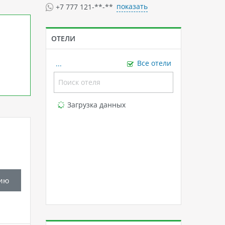
показать
+7 777 121-**-**
ОТЕЛИ
...
Все отели
Loading...
Загрузка данных
ию