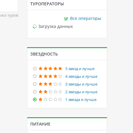
ТУРОПЕРАТОРЫ
иск туров
Все операторы
Loading...
Загрузка данных
ЗВЕЗДНОСТЬ
5 звезд и лучше
4 звезды и лучше
3 звезды и лучше
2 звезды и лучше
1 звезда и лучше
ПИТАНИЕ