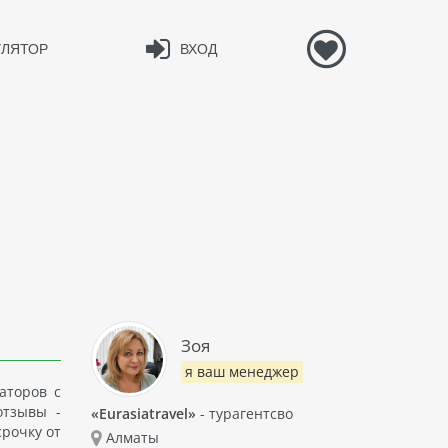
УЛЯТОР
ВХОД
Зоя
я ваш менеджер
аторов с
отзывы -
«Eurasiatravel»
- турагентсво
срочку от
Алматы