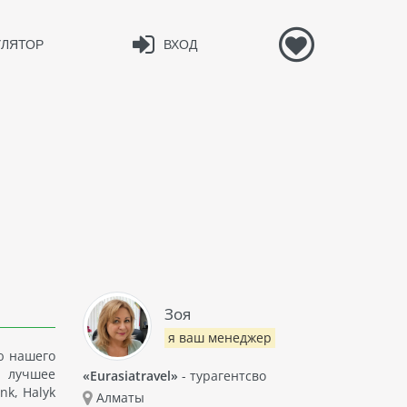
УЛЯТОР
ВХОД
Зоя
я ваш менеджер
ю нашего
е лучшее
«Eurasiatravel»
- турагентсво
nk, Halyk
Алматы