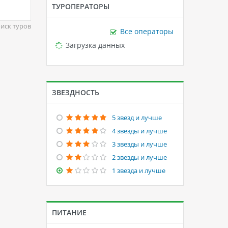
ТУРОПЕРАТОРЫ
иск туров
Все операторы
Loading...
Загрузка данных
ЗВЕЗДНОСТЬ
5 звезд и лучше
4 звезды и лучше
3 звезды и лучше
2 звезды и лучше
1 звезда и лучше
ПИТАНИЕ