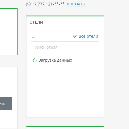
показать
+7 777 121-**-**
ОТЕЛИ
...
Все отели
Loading...
Загрузка данных
ию