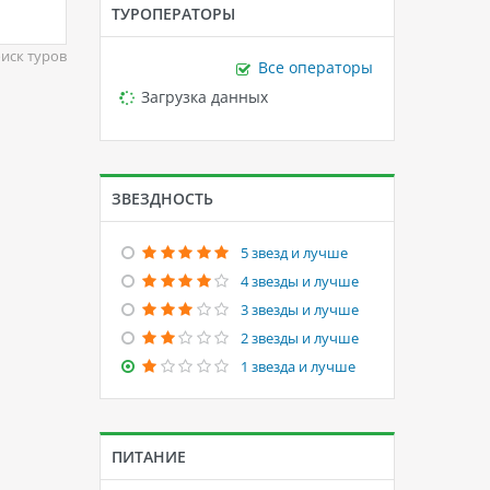
ТУРОПЕРАТОРЫ
иск туров
Все операторы
Loading...
Загрузка данных
ЗВЕЗДНОСТЬ
5 звезд и лучше
4 звезды и лучше
3 звезды и лучше
2 звезды и лучше
1 звезда и лучше
ПИТАНИЕ