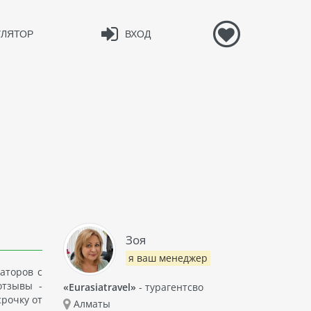
УЛЯТОР
ВХОД
е
Зоя
я ваш менеджер
аторов с
отзывы -
«Eurasiatravel»
- турагентсво
срочку от
Алматы