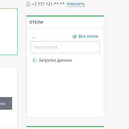
показать
+7 777 121-**-**
ОТЕЛИ
...
Все отели
Loading...
Загрузка данных
ию