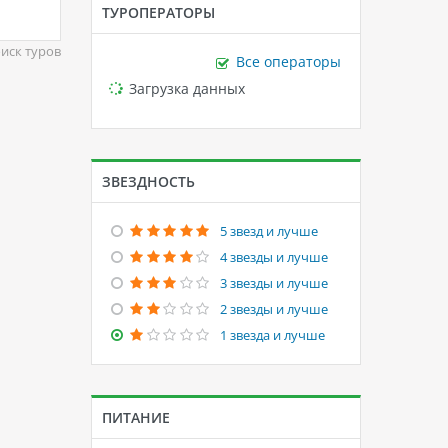
ТУРОПЕРАТОРЫ
иск туров
Все операторы
Loading...
Загрузка данных
ЗВЕЗДНОСТЬ
5 звезд и лучше
4 звезды и лучше
3 звезды и лучше
2 звезды и лучше
1 звезда и лучше
ПИТАНИЕ