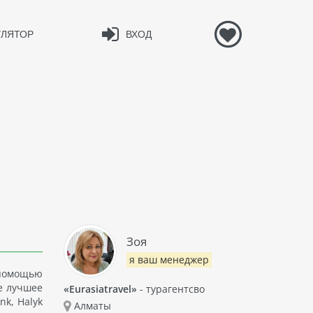
УЛЯТОР
ВХОД
Зоя
я ваш менеджер
 помощью
е лучшее
«Eurasiatravel»
- турагентсво
nk, Halyk
Алматы