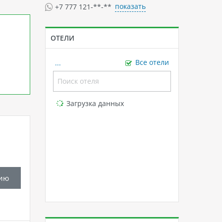
показать
+7 777 121-**-**
ОТЕЛИ
...
Все отели
Loading...
Загрузка данных
ию