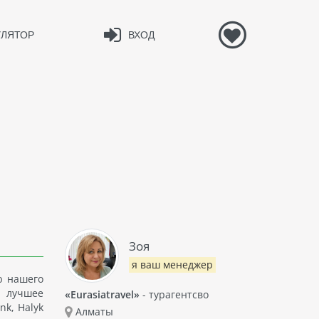
УЛЯТОР
ВХОД
Зоя
я ваш менеджер
ю нашего
е лучшее
«Eurasiatravel»
- турагентсво
nk, Halyk
Алматы