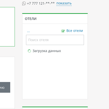
показать
+7 777 121-**-**
ОТЕЛИ
...
Все отели
Loading...
Загрузка данных
ию