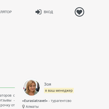
УЛЯТОР
ВХОД
Зоя
я ваш менеджер
аторов с
отзывы -
«Eurasiatravel»
- турагентсво
срочку от
Алматы