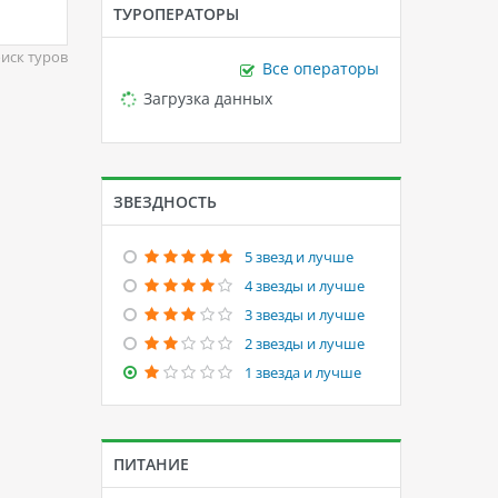
ТУРОПЕРАТОРЫ
иск туров
Все операторы
Loading...
Загрузка данных
ЗВЕЗДНОСТЬ
5 звезд и лучше
4 звезды и лучше
3 звезды и лучше
2 звезды и лучше
1 звезда и лучше
ПИТАНИЕ