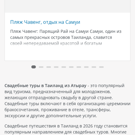
Пляж Чавенг, отдых на Самуи
Пляж Чавенг: Парящий Рай на Самуи Самуи, один из
самых прекрасных островов Таиланда, славится
своей непередаваемой красотой и богатым
разнообразием. И если вы ищете идеальное место
для отпуска, пляж Чавенг на Самуи - это именно то,
что вам нужно. Пляж…
Свадебные туры в Таиланд из Атырау
- это популярный
вид туризма, предназначенный для молодоженов,
желающих отпраздновать свадьбу в другой стране.
Свадебные туры включают в себя организацию церемонии
бракосочетания, проживание в отеле, трансферы,
экскурсии и другие дополнительные услуги.
Свадебные путешествия в Таиланд в 2026 году становится
популярным направлением для свадебных туров. Многие