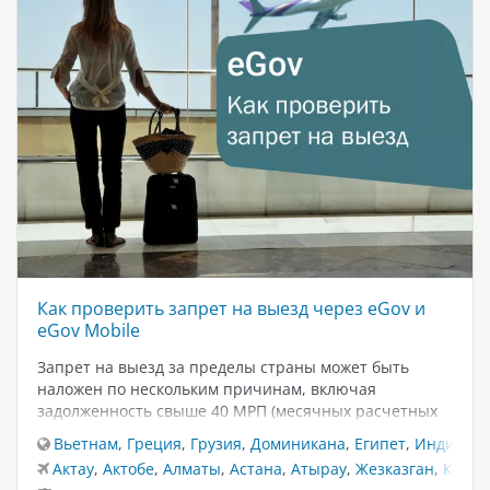
Как проверить запрет на выезд через eGov и
eGov Mobile
Запрет на выезд за пределы страны может быть
наложен по нескольким причинам, включая
задолженность свыше 40 МРП (месячных расчетных
показателей) или просрочку алиментов более трёх
Вьетнам
,
Греция
,
Грузия
,
Доминикана
,
Египет
,
Индия
,
И
месяцев. Чтобы избежать неудобств при пересечении
Актау
,
Актобе
,
Алматы
,
Астана
,
Атырау
,
Жезказган
,
Караг
границы, важно своевременно проверять наличие