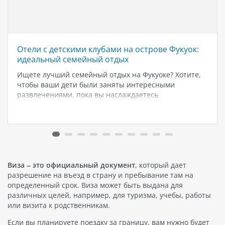
Отели с детскими клубами на острове Фукуок:
идеальный семейный отдых
Ищете лучший семейный отдых на Фукуоке? Хотите,
чтобы ваши дети были заняты интересными
развлечениями, пока вы наслаждаетесь
расслабляющим отпуском? Фукуок предлагает
множество роскошных отелей с детскими клубами, где
каждый маленький гость найдет что-то по душе.
Лучшие отели с детскими клубами…
Виза – это официальный документ
, который дает
разрешение на въезд в страну и пребывание там на
определенный срок. Виза может быть выдана для
различных целей, например, для туризма, учебы, работы
или визита к родственникам.
Если вы планируете поездку за границу, вам нужно будет