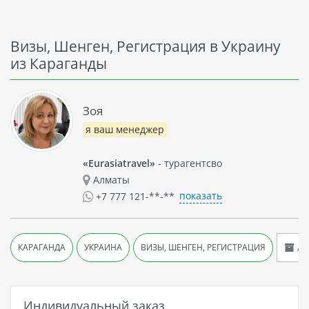
Визы, Шенген, Регистрация в Украину
из Караганды
Зоя
я ваш менеджер
«Eurasiatravel»
- турагентсво
Алматы
показать
+7 777 121-**-**
Ар
КАРАГАНДА
УКРАИНА
ВИЗЫ, ШЕНГЕН, РЕГИСТРАЦИЯ
Индивидуальный заказ