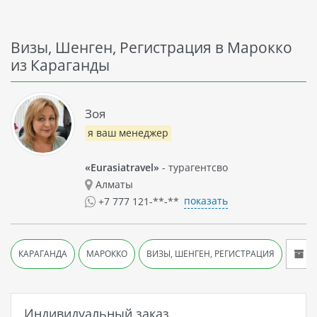
Визы, Шенген, Регистрация в Марокко
из Караганды
Зоя
я ваш менеджер
«Eurasiatravel»
- турагентсво
Алматы
показать
+7 777 121-**-**
Ар
КАРАГАНДА
МАРОККО
ВИЗЫ, ШЕНГЕН, РЕГИСТРАЦИЯ
Индивидуальный заказ