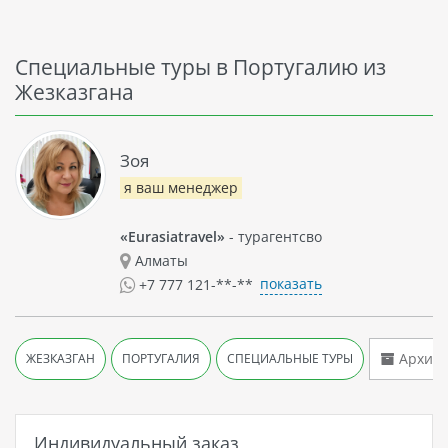
Специальные туры в Португалию из
Жезказгана
Зоя
я ваш менеджер
«Eurasiatravel»
- турагентсво
Алматы
показать
+7 777 121-**-**
Архив 
ЖЕЗКАЗГАН
ПОРТУГАЛИЯ
СПЕЦИАЛЬНЫЕ ТУРЫ
Индивидуальный заказ