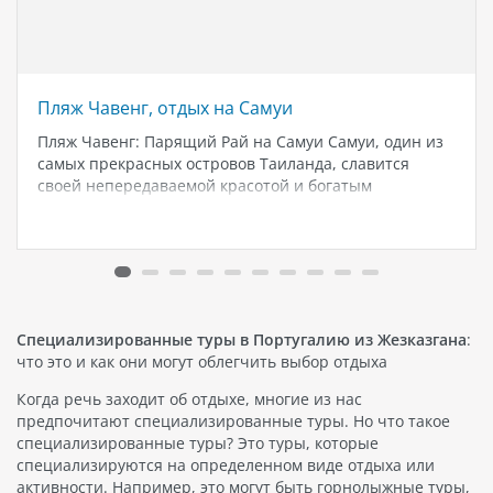
Пляж Чавенг, отдых на Самуи
Пляж Чавенг: Парящий Рай на Самуи Самуи, один из
самых прекрасных островов Таиланда, славится
своей непередаваемой красотой и богатым
разнообразием. И если вы ищете идеальное место
для отпуска, пляж Чавенг на Самуи - это именно то,
что вам нужно. Пляж…
Специализированные туры в Португалию из Жезказгана
:
что это и как они могут облегчить выбор отдыха
Когда речь заходит об отдыхе, многие из нас
предпочитают специализированные туры. Но что такое
специализированные туры? Это туры, которые
специализируются на определенном виде отдыха или
активности. Например, это могут быть горнолыжные туры,