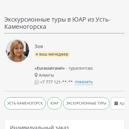
Экскурсионные туры в ЮАР из Усть-
Каменогорска
Зоя
я ваш менеджер
«Eurasiatravel»
- турагентсво
Алматы
показать
+7 777 121-**-**
Архи
УСТЬ-КАМЕНОГОРСК
ЮАР
ЭКСКУРСИОННЫЕ ТУРЫ
Индивидуальный заказ