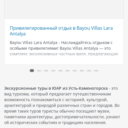
Привилегированный отдых в Bayou Villas Lara
Antalya
Bayou Villas Lara Antalya - Наслаждайтесь отдыхом с
особыми привилегиями! Bayou Villas Antalya — это
комплекс эксклюзивных частных вилл, предлагающих
высококачественные, стильные и роскошные услуги.
Эти виллы созданы специально для вас и готовы
открыть свои двери, чтобы предоставить вам
незабываемый…
Экскурсионные туры в ЮАР из Усть-Каменогорска
- это
вид туризма, который предлагает путешественникам
возможность познакомиться с историей, культурой,
архитектурой и природой различных стран и городов. Во
время таких туров туристы обычно посещают музеи,
памятники архитектуры, достопримечательности, узнают
об исторических событиях и традициях населения.