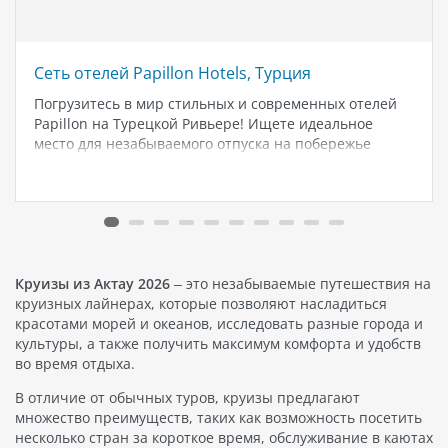
Сеть отелей Papillon Hotels, Tурция
Погрузитесь в мир стильных и современных отелей
Papillon на Турецкой Ривьере! Ищете идеальное
место для незабываемого отпуска на побережье
Турции? Разрешите себе погрузиться в атмосферу
комфорта, роскоши и безмятежности с сетью отелей
Papillon, расположенных на золотистых пляжах
города Белек. Ставшая…
Круизы из Актау 2026
– это незабываемые путешествия на
круизных лайнерах, которые позволяют насладиться
красотами морей и океанов, исследовать разные города и
культуры, а также получить максимум комфорта и удобств
во время отдыха.
В отличие от обычных туров, круизы предлагают
множество преимуществ, таких как возможность посетить
несколько стран за короткое время, обслуживание в каютах