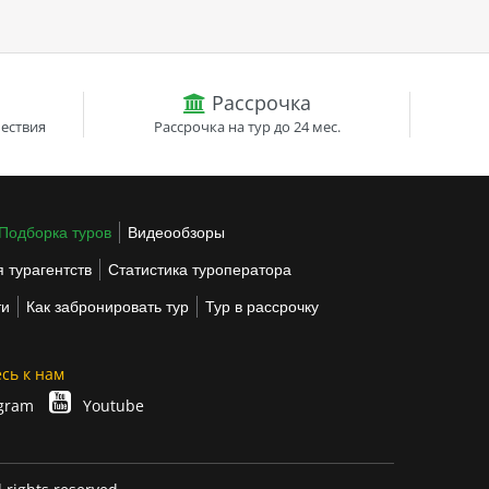
Рассрочка
ествия
Рассрочка на тур до 24 мес.
Подборка туров
Видеообзоры
 турагентств
Статистика туроператора
ти
Как забронировать тур
Тур в рассрочку
сь к нам
gram
Youtube