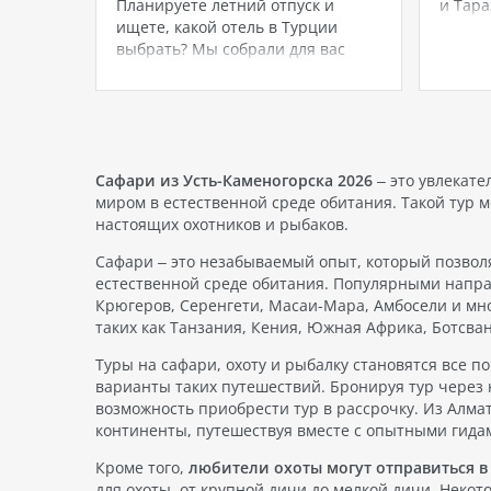
ра
Планируете летний отпуск и
и Тара
ищете, какой отель в Турции
славит
 свой
выбрать? Мы собрали для вас
первое
ь с
топ-10 самых популярных отелей
при пу
эта
Турции, которые чаще всего
— это 
руизной
бронируют туристы из Алматы и
пляжны
Астаны. Эти отели отличаются
выбра
высоким качеством сервиса,
продуманной инфраструктурой и
Сафари из Усть-Каменогорска 2026
– это увлекат
прекрасными условиями для…
миром в естественной среде обитания. Такой тур м
настоящих охотников и рыбаков.
Сафари – это незабываемый опыт, который позволя
естественной среде обитания. Популярными напра
Крюгеров, Серенгети, Масаи-Мара, Амбосели и мног
таких как Танзания, Кения, Южная Африка, Ботсва
Туры на сафари, охоту и рыбалку становятся все п
варианты таких путешествий. Бронируя тур через
возможность приобрести тур в рассрочку. Из Алма
континенты, путешествуя вместе с опытными гида
Кроме того,
любители охоты могут отправиться в 
для охоты, от крупной дичи до мелкой дичи. Некот