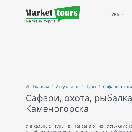
ТУРЫ
Главная
Актуальное
Туры
Сафари, охота
Сафари, охота, рыбалка
Каменогорска
Уникальные туры в Танзанию из Усть-Камено
незабываемые впечатления и море эмоций ждут ва