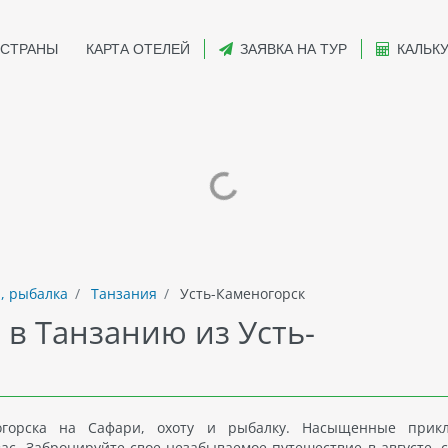
СТРАНЫ
КАРТА ОТЕЛЕЙ
ЗАЯВКА НА ТУР
КАЛЬК
, рыбалка
Танзания
Усть-Каменогорск
 в Танзанию из Усть-
горска на Сафари, охоту и рыбалку. Насыщенные прикл
с. Забронируйте свое незабываемое путешествие в августе, с