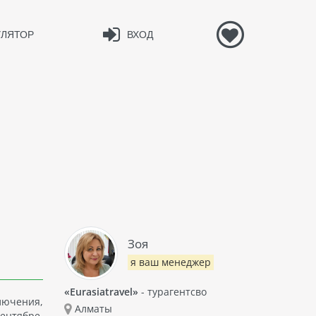
УЛЯТОР
ВХОД
Зоя
я ваш менеджер
«Eurasiatravel»
- турагентсво
ючения,
Алматы
ентябре,