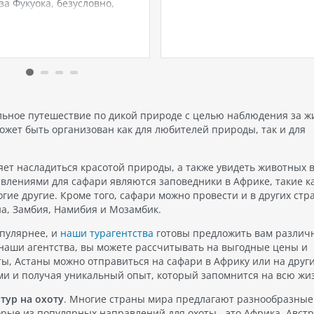
за Фукуока, безусловно,
который может принять бол
ся своими пляжами, и
3000 пассажиров на борту. Э
, что приходит в голову
корабль предлагает уникал
тешествии на этот остров,
опыт путешествия на море,
возможность насладиться
который подходит как для
м отдыхом. Но какой пляж
семейного отдыха, так и для
ть из многочисленных…
романтических поездок…
ельное путешествие по дикой природе с целью наблюдения за 
ожет быть организован как для любителей природы, так и для
ет насладиться красотой природы, а также увидеть животных в
влениями для сафари являются заповедники в Африке, такие к
ие другие. Кроме того, сафари можно провести и в других стр
на, Замбия, Намибия и Мозамбик.
опулярнее, и
наши турагентства
готовы предложить вам различ
 наши агентства, вы можете рассчитывать на выгодные цены и
ты, Астаны можно отправиться на сафари в Африку или на друг
ми и получая уникальный опыт, который запомнится на всю жи
тур на охоту
. Многие страны мира предлагают разнообразные
орые из популярных направлений для охоты - это Африка, Австр