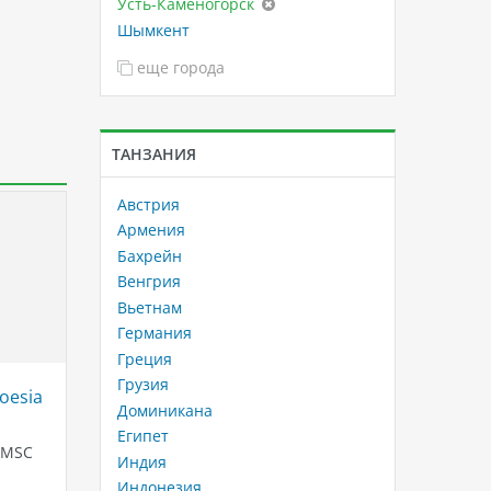
Усть-Каменогорск
Шымкент
еще города
ТАНЗАНИЯ
Австрия
Армения
Бахрейн
Венгрия
Вьетнам
Германия
Греция
Грузия
oesia
Захватывающие туры в
Ifuru Is
Доминикана
Египет: идеальный отдых для
Горящи
Египет
туристов
отдых 
 MSC
до 65%
Индия
Погружение в мир приключений в
Индонезия