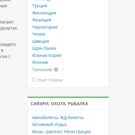
Турция
чные
Финляндия
Франция
длагают
Черногория
урортах.
Чехия
Швеция
каждого,
Шри-Ланка
 в
Южная Корея
ска с
Япония
Танзания
еще страны
САФАРИ, ОХОТА, РЫБАЛКА
Авиабилеты, ЖД билеты
Активный отдых
Визы, Шенген, Регистрация