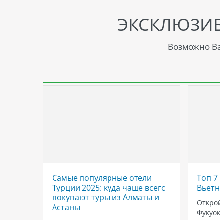
ЭКСКЛЮЗИ
Возможно Ва
ов -
Самые популярные отели
Топ 7
них
Турции 2025: куда чаще всего
Вьет
покупают туры из Алматы и
али в
Открой
Астаны
дет
Фукуок