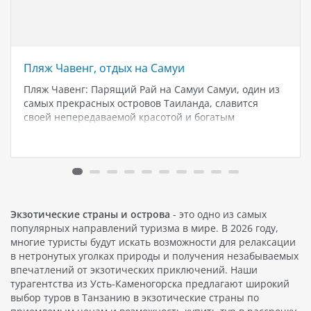
Пляж Чавенг, отдых на Самуи
Пляж Чавенг: Парящий Рай на Самуи Самуи, один из
самых прекрасных островов Таиланда, славится
своей непередаваемой красотой и богатым
разнообразием. И если вы ищете идеальное место
для отпуска, пляж Чавенг на Самуи - это именно то,
что вам нужно. Пляж…
Экзотические страны и острова
- это одно из самых
популярных направлений туризма в мире. В 2026 году,
многие туристы будут искать возможности для релаксации
в нетронутых уголках природы и получения незабываемых
впечатлений от экзотических приключений. Наши
турагентства из Усть-Каменогорска предлагают широкий
выбор туров в Танзанию в экзотические страны по