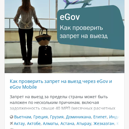
Как проверить запрет на выезд через eGov и
eGov Mobile
Запрет на выезд за пределы страны может быть
наложен по нескольким причинам, включая
задолженность свыше 40 МРП (месячных расчетных
показателей) или просрочку алиментов более трёх
Вьетнам
,
Греция
,
Грузия
,
Доминикана
,
Египет
,
Индия
,
И
месяцев. Чтобы избежать неудобств при пересечении
Актау
,
Актобе
,
Алматы
,
Астана
,
Атырау
,
Жезказган
,
Караг
границы, важно своевременно проверять наличие