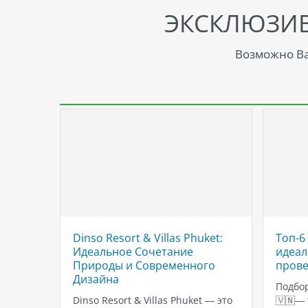
ЭКСКЛЮЗИ
Возможно Ва
 Ао
Dinso Resort & Villas Phuket:
Топ-6
Идеальное Сочетание
идеал
Природы и Современного
прове
Дизайна
?
Подбор
–
Dinso Resort & Villas Phuket — это
🇻🇳—