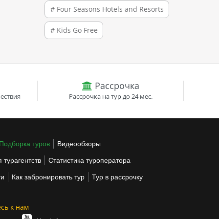
# Four Seasons Hotels and Resorts
# Kids Go Free
Рассрочка
ествия
Рассрочка на тур до 24 мес.
Подборка туров
Видеообзоры
 турагентств
Статистика туроператора
ти
Как забронировать тур
Тур в рассрочку
сь к нам