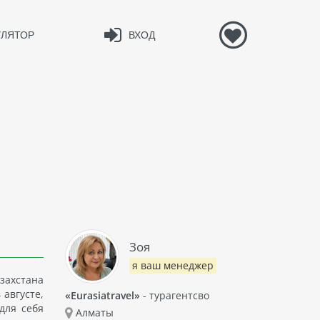
УЛЯТОР
ВХОД
Зоя
я ваш менеджер
захстана
августе,
«Eurasiatravel»
- турагентсво
для себя
Алматы