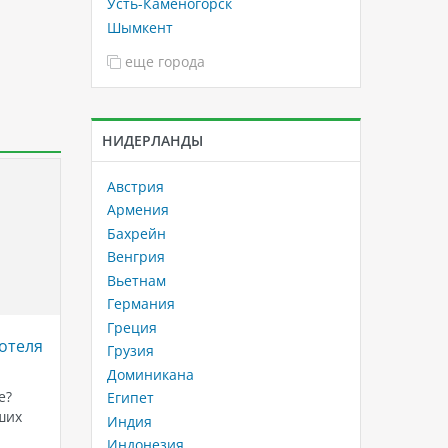
Усть-Каменогорск
Шымкент
еще города
НИДЕРЛАНДЫ
Австрия
Армения
Бахрейн
Венгрия
Вьетнам
Германия
Греция
отеля
Отели в Хургаде с сетками от
Savoy S
Грузия
акул: безопасность и комфорт
роскош
Доминикана
вашего отдыха
Красно
е?
Египет
Шейхе
ших
Хургада, расположенная на берегу
Индия
Красного моря в Египте, является
Если вы
Индонезия