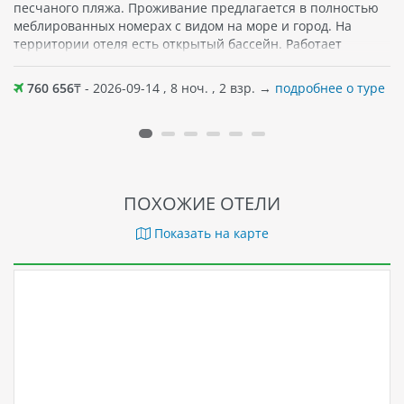
песчаного пляжа. Проживание предлагается в полностью
меблированных номерах с видом на море и город. На
территории отеля есть открытый бассейн. Работает
ресторан, где по утрам гости могут насладиться завтраком,
а также попробовать блюда вьетнамской кухни. Различные
760 656
₸ - 2026-09-14 , 8 ноч. , 2 взр. →
подробнее о туре
напитки и блюда ждут гостей и в кофейне отеля. Среди
прочих удобств различные спа-процедуры, массаж, сауна,
тренажерный зал. Поблизости — кафе и магазины.
Хороший вариант отдыха как вдвоем, так и семьей; для
детей есть игровая зона.
ПОХОЖИЕ ОТЕЛИ
Показать на карте