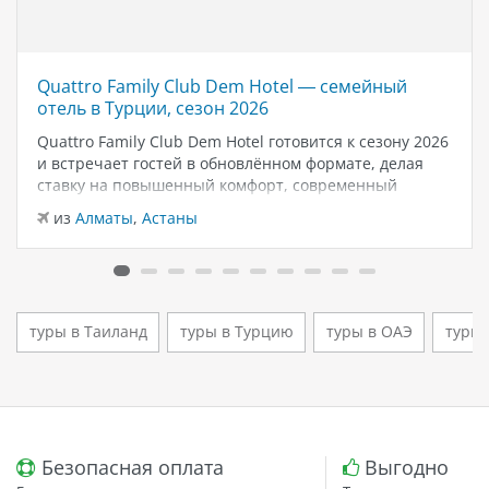
Quattro Family Club Dem Hotel — семейный
отель в Турции, сезон 2026
Quattro Family Club Dem Hotel готовится к сезону 2026
и встречает гостей в обновлённом формате, делая
ставку на повышенный комфорт, современный
дизайн и атмосферу спокойного семейного отдыха у
из
Алматы
,
Астаны
моря. Отель остаётся популярным выбором для тех,
кто ищет семейный отель в…
туры в Таиланд
туры в Турцию
туры в ОАЭ
туры 
Безопасная оплата
Выгодно