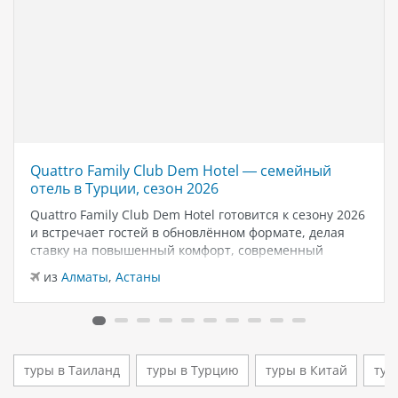
Quattro Family Club Dem Hotel — семейный
отель в Турции, сезон 2026
Quattro Family Club Dem Hotel готовится к сезону 2026
и встречает гостей в обновлённом формате, делая
ставку на повышенный комфорт, современный
дизайн и атмосферу спокойного семейного отдыха у
из
Алматы
,
Астаны
моря. Отель остаётся популярным выбором для тех,
кто ищет семейный отель в…
туры в Таиланд
туры в Турцию
туры в Китай
тур