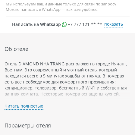
Мы используем ваши данные только для связи по запросу.
Можно написать в WhatsApp — как вам удобнее.
показать
Написать на Whatsapp
+7 777 121-**-**
Об отеле
Отель DIAMOND NHA TRANG расположен в городе Нячанг,
Вьетнам. Это современный и уютный отель, который
находится всего в 5 минутах ходьбы от пляжа. В номерах
есть все необходимое для комфортного проживания:
кондиционер, телевизор, бесплатный Wi-Fi и собственная
ванная комната. Некоторые номера оснащены кухней.
Отель также предлагает широкий спектр услуг и удобств
Читать полностью
для своих гостей: ресторан с разнообразным меню,
бассейн на крыше с видом на море, спа-центр, фитнес-зал
и детская игровая площадка.
Параметры отеля
Нячанг - это известный курортный город на побережье