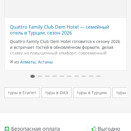
Quattro Family Club Dem Hotel — семейный
отель в Турции, сезон 2026
Quattro Family Club Dem Hotel готовится к сезону 2026
и встречает гостей в обновлённом формате, делая
ставку на повышенный комфорт, современный
дизайн и атмосферу спокойного семейного отдыха у
из
Алматы
,
Астаны
моря. Отель остаётся популярным выбором для тех,
кто ищет семейный отель в…
туры в Египет
туры в ОАЭ
туры в Турцию
туры в
Безопасная оплата
Выгодно