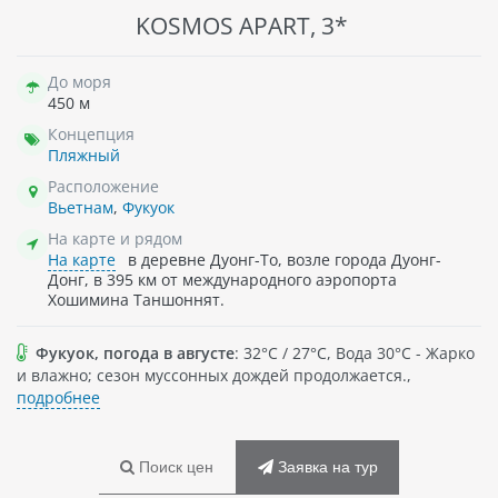
KOSMOS APART, 3*
До моря
450 м
Концепция
Пляжный
Расположение
Вьетнам
,
Фукуок
На карте и рядом
На карте
в деревне Дуонг-То, возле города Дуонг-
Донг, в 395 км от международного аэропорта
Хошимина Таншоннят.
Фукуок, погода в августе
: 32°C / 27°C, Вода 30°C - Жарко
и влажно; сезон муссонных дождей продолжается.,
подробнее
Поиск цен
Заявка на тур