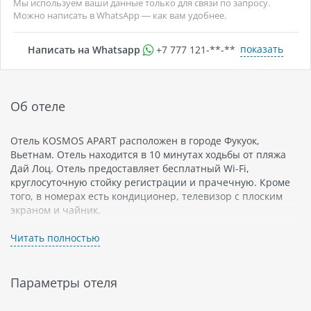
Мы используем ваши данные только для связи по запросу.
Можно написать в WhatsApp — как вам удобнее.
показать
Написать на Whatsapp
+7 777 121-**-**
Об отеле
Отель KOSMOS APART расположен в городе Фукуок,
Вьетнам. Отель находится в 10 минутах ходьбы от пляжа
Дай Лоц. Отель предоставляет бесплатный Wi-Fi,
круглосуточную стойку регистрации и прачечную. Кроме
того, в номерах есть кондиционер, телевизор с плоским
экраном и чайник.
Отель расположен не далеко от центра города Фукуок,
Читать полностью
который славится своей природой - в городе можно
наблюдать за местной флорой и фауной. Также Фукуок
известен своими культурными достопримечательностями -
Параметры отеля
здесь можно посетить многочисленные храмы и музеи.