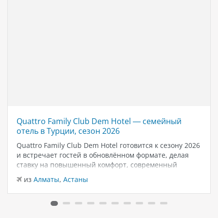
Quattro Family Club Dem Hotel — семейный
отель в Турции, сезон 2026
Quattro Family Club Dem Hotel готовится к сезону 2026
и встречает гостей в обновлённом формате, делая
ставку на повышенный комфорт, современный
дизайн и атмосферу спокойного семейного отдыха у
из
Алматы
,
Астаны
моря. Отель остаётся популярным выбором для тех,
кто ищет семейный отель в…