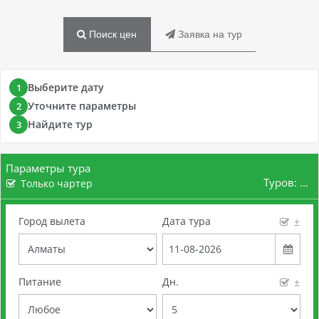
Поиск цен
Заявка на тур
Выберите дату
1
Уточните параметры
2
Найдите тур
3
Параметры тура
Туров:
...
Только чартер
Город вылета
Дата тура
±
Питание
Дн.
±