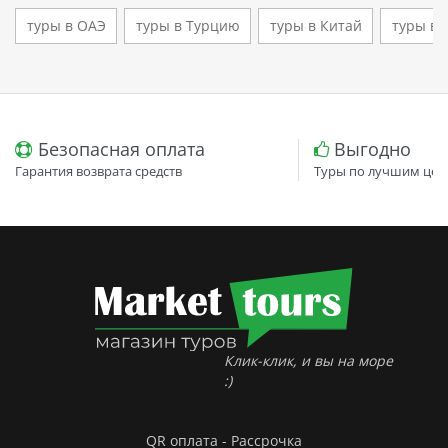
туры в ОАЭ
туры в Турцию
туры в Китай
туры во
Безопасная оплата
Выгодно
Гарантия возврата средств
Туры по лучшим цен
Клик-клик, и вы на море
:)
QR оплата - Рассрочка