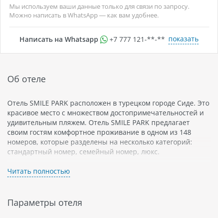
Мы используем ваши данные только для связи по запросу.
Можно написать в WhatsApp — как вам удобнее.
показать
Написать на Whatsapp
+7 777 121-**-**
Об отеле
Отель SMILE PARK расположен в турецком городе Сиде. Это
красивое место с множеством достопримечательностей и
удивительным пляжем. Отель SMILE PARK предлагает
своим гостям комфортное проживание в одном из 148
номеров, которые разделены на несколько категорий:
стандартный номер, семейный номер, люкс.
В стандартных номерах отеля SMILE PARK есть все
Читать полностью
необходимое для комфортного проживания: кондиционер,
мини-бар, телевизор со спутниковыми каналами, сейф и
бесплатный Wi-Fi. Семейные номера состоят из двух
Параметры отеля
комнат и обеспечивают удобство для отдыха всей семьи.
Люксы имеют дополнительную гостиную зону и