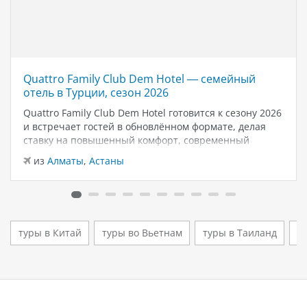
Quattro Family Club Dem Hotel — семейный
отель в Турции, сезон 2026
Quattro Family Club Dem Hotel готовится к сезону 2026
и встречает гостей в обновлённом формате, делая
ставку на повышенный комфорт, современный
дизайн и атмосферу спокойного семейного отдыха у
из
Алматы
,
Астаны
моря. Отель остаётся популярным выбором для тех,
кто ищет семейный отель в…
туры в Китай
туры во Вьетнам
туры в Таиланд
т