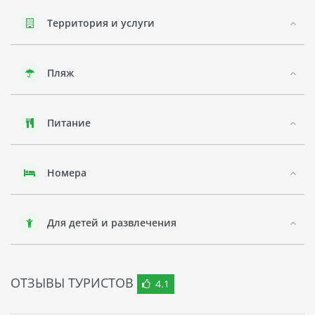
оборудованы джакузи.
Территория и услуги
Отель SMILE PARK предлагает своим гостям также большой
аквапарк на территории отеля, что делает его идеальным
выбором для отдыха с детьми. В комплексе есть бассейны
Пляж
для взрослых и детей, а также горки разной сложности.
Непосредственно на территории отеля SMILE PARK есть
ресторан, который предлагает широкий выбор блюд
Питание
местной и международной кухни. Кроме того, на
территории отеля есть несколько баров, где гости могут
насладиться напитками и закусками.
Номера
В целом, отель SMILE PARK - это прекрасный вариант для
семейного отдыха в Турции. Большой аквапарк и уютные
номера делают его идеальным для детей, а расположение
Для детей и развлечения
в красивом городе Сиде позволяет насладиться обилием
достопримечательностей.
ОТЗЫВЫ ТУРИСТОВ
4.1