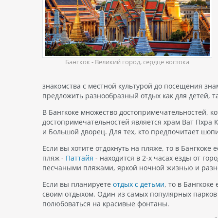
Бангкок - Великий город, сердце востока
знакомства с местной культурой до посещения зн
предложить разнообразный отдых как для детей, та
В Бангкоке множество достопримечательностей, к
достопримечательностей является храм Ват Пхра К
и Большой дворец. Для тех, кто предпочитает шопи
Если вы хотите отдохнуть на пляже, то в Бангкоке
пляж -
Паттайя
- находится в 2-х часах езды от г
песчаными пляжами, яркой ночной жизнью и раз
Если вы планируете
отдых с детьми
, то в Бангкоке
своим отдыхом. Один из самых популярных парков -
полюбоваться на красивые фонтаны.