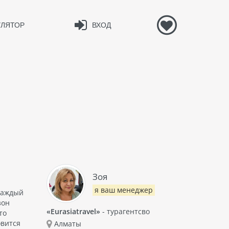
УЛЯТОР
ВХОД
Зоя
я ваш менеджер
каждый
зон
«Eurasiatravel»
- турагентсво
то
овится
Алматы