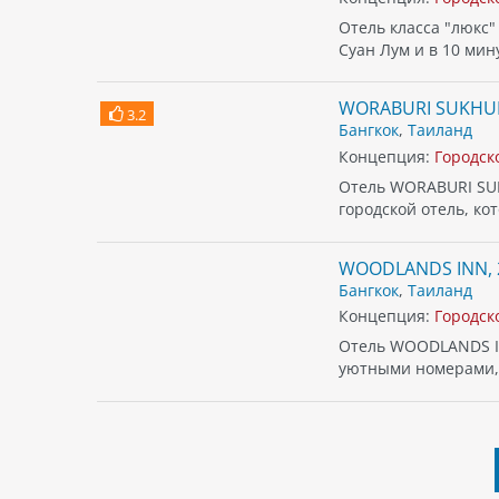
Отель класса "люкс"
Суан Лум и в 10 мин
WORABURI SUKHUM
3.2
Бангкок
,
Таиланд
Концепция:
Городск
Отель WORABURI SUK
городской отель, к
WOODLANDS INN, 
Бангкок
,
Таиланд
Концепция:
Городск
Отель WOODLANDS IN
уютными номерами,