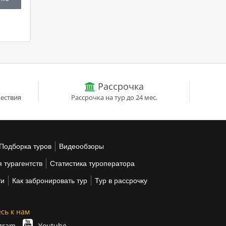
Рассрочка
ествия
Рассрочка на тур до 24 мес.
Подборка туров
Видеообзоры
 турагентств
Статистика туроператора
ти
Как забронировать тур
Тур в рассрочку
сь к нам
gram
Youtube