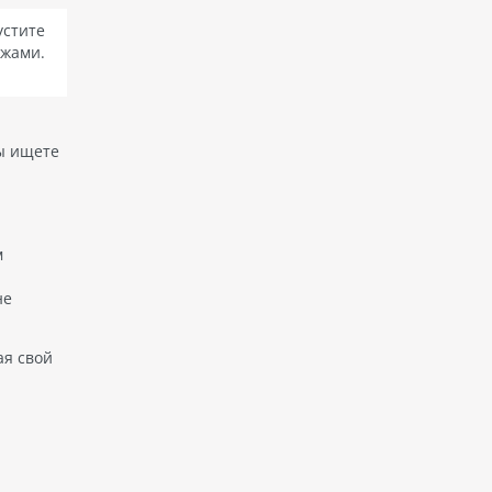
стите
жами.
вы ищете
м
не
ая свой