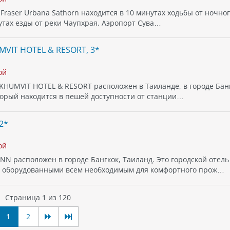
 Fraser Urbana Sathorn находится в 10 минутах ходьбы от ночно
утах езды от реки Чаупхрая. Аэропорт Сува…
VIT HOTEL & RESORT, 3*
ой
HUMVIT HOTEL & RESORT расположен в Таиланде, в городе Банг
оторый находится в пешей доступности от станции…
2*
ой
N расположен в городе Бангкок, Таиланд. Это городской отель
 оборудованными всем необходимым для комфортного прож…
Страница 1 из 120
1
2