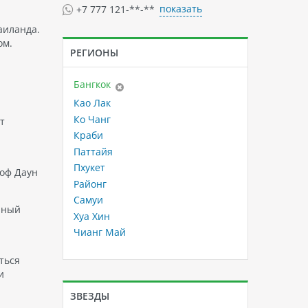
показать
+7 777 121-**-**
аиланда.
ом.
РЕГИОНЫ
Бангкок
Као Лак
Ко Чанг
т
Краби
Паттайя
Пхукет
 оф Даун
Районг
Самуи
ярный
Хуа Хин
Чианг Май
иться
и
ЗВЕЗДЫ