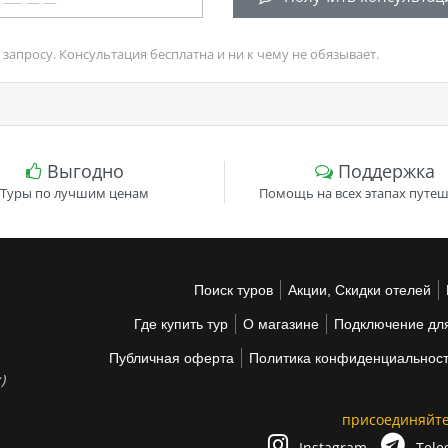
запросу. Консультация бесплатна и ни к чему не обязывает.
Выгодно
Поддержка
Туры по лучшим ценам
Помощь на всех этапах путеш
Поиск туров
Акции, Скидки отелей
Где купить тур
О магазине
Подключение для
Публичная оферта
Политика конфиденциальнос
)
присоединяйте
Instagram
Tele