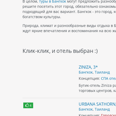
В целом,
туры в Бангкок
могут предложить разнообр
решите посетить этот город, обязательно ознаком
подходящий для вас вариант. Бангкок - это город, 
богатством культуры.
Природа, климат и разнообразные виды отдыха в Б
ждут яркие впечатления и воспоминания на всю ж
Клик-клик, и отель выбран :)
ZINIZA, 3*
Бангкок
,
Таиланд
Концепция:
СПА оте
Бутик-отель Ziniza 
торговых центров, 
URBANA SATHORN,
4
Бангкок
,
Таиланд
Концепция:
Городск