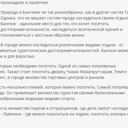
прохладнее и приятнее.
Природа в Бангкоке не так разнообразна, как в других частях Т
Однако, это не мешает гостям города насладиться своим отдых
Бангкок - идеальное место для тех, кто хочет посетить
достопримечательности, насладиться экзотической кухней и
познакомиться с местным образом жизни.
В городе можно насладиться различными видами отдыха - от
аменитых туристических достопримечательностей. Бангкок може
к и для взрослых.
оторые необходимо посетить. Одной из самых популярных
ео. Также стоит посетить дворец Чакри Махапрутчарам, Темпл
нг, в городе множество торговых центров и рынков.
 есть несколько пляжей, которые можно посетить. Самый попул
орода. Он привлекает множество туристов своими белоснежными
нообразными водными видами спорта.
 есть множество парков и аттракционов, где дети смогут наслад
 Лумпини - где можно покататься на лодках, посетить зоопарк 