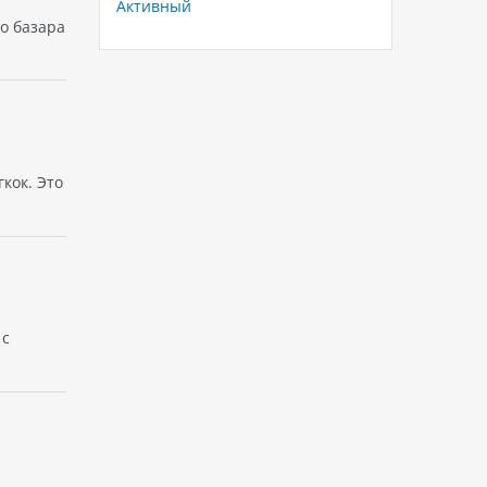
Активный
го базара
кок. Это
 с