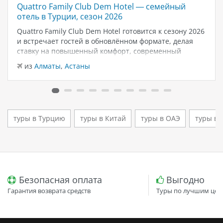
Quattro Family Club Dem Hotel — семейный
отель в Турции, сезон 2026
Quattro Family Club Dem Hotel готовится к сезону 2026
и встречает гостей в обновлённом формате, делая
ставку на повышенный комфорт, современный
дизайн и атмосферу спокойного семейного отдыха у
из
Алматы
,
Астаны
моря. Отель остаётся популярным выбором для тех,
кто ищет семейный отель в…
туры в Турцию
туры в Китай
туры в ОАЭ
туры в 
Безопасная оплата
Выгодно
Гарантия возврата средств
Туры по лучшим цен