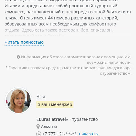
Италии и представляет собой роскошный курортный
комплекс, расположенный в непосредственной близости от
пляжа. Отель имеет 44 номера различных категорий,
оборудованных всем необходимым для комфортного
отдыха. Здесь есть также ресторан, бар, спа-салон,
тренажерный зал и бассейн.
Читать полностью
Регион Сардинии славится своим прекрасным побережьем
и кристально чистой водой моря. Также здесь можно
Информация об отеле автоматизирована с помощью ИИ,
посетить различные достопримечательности, такие как
возможны неточности.
архитектурные памятники и музеи, а также попробовать
* Гарантию возврата средств, смотрите при заключении договора
местную кухню средиземноморского региона.
с турагентством.
Если вы увлекаетесь флорой и фауной, то на Сардинии
можно наблюдать множество видов животных и растений.
Вокруг отеля AQUAE SINIS раскинулся заповедник с
Зоя
изобилием разнообразной природы.
я ваш менеджер
Возможно также использование услуг отеля для
проведения семейного отдыха с детьми. Здесь есть
«Eurasiatravel»
- турагентсво
миниклуб для детей, детский бассейн и развлекательные
Алматы
мероприятия для всей семьи.
показать
+7 777 121-**-**