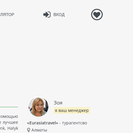
УЛЯТОР
ВХОД
Зоя
я ваш менеджер
 помощью
е лучшее
«Eurasiatravel»
- турагентсво
nk, Halyk
Алматы