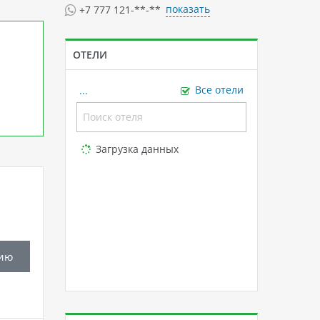
показать
+7 777 121-**-**
ОТЕЛИ
...
Все отели
Loading...
Загрузка данных
ию