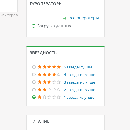
ТУРОПЕРАТОРЫ
иск туров
Все операторы
Loading...
Загрузка данных
ЗВЕЗДНОСТЬ
5 звезд и лучше
4 звезды и лучше
3 звезды и лучше
2 звезды и лучше
1 звезда и лучше
ПИТАНИЕ